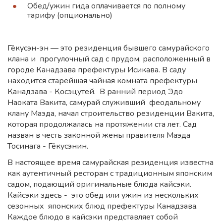
Обед/ужин гида оплачивается по полному
тарифу (опционально)
Гёкусэн-эн — это резиденция бывшего самурайского
клана и прогулочный сад с прудом, расположенный в
городе Канадзава префектуры Исикава. В саду
находится старейшая чайная комната префектуры
Канадзава - Косэцутей. В ранний период Эдо
Наоката Вакита, самурай служивший феодальному
клану Маэда, начал строительство резиденции Вакита,
которая продолжалась на протяжении ста лет. Сад
назван в честь законной жены правителя Маэда
Тосинага - Гёкусэнин.
В настоящее время самурайская резиденция известна
как аутентичный ресторан с традиционным японским
садом, подающий оригинальные блюда кайсэки.
Кайсэки здесь - это обед или ужин из нескольких
сезонных японских блюд префектуры Канадзава.
Каждое блюдо в кайсэки представляет собой