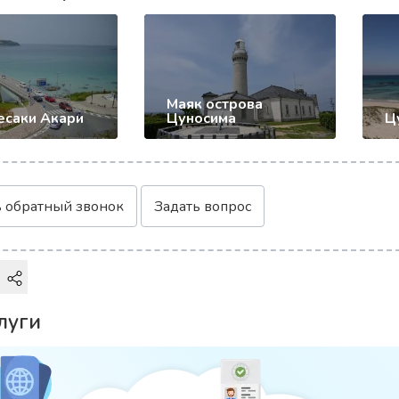
Маяк острова
есаки Акари
Цуносима
Ц
ь обратный звонок
Задать вопрос
луги