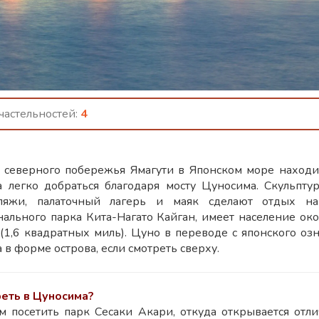
астельностей:
4
 северного побережья Ямагути в Японском море наход
 легко добраться благодаря мосту Цуносима. Скульпт
ляжи, палаточный лагерь и маяк сделают отдых н
ального парка Кита-Нагато Кайган, имеет население око
(1,6 квадратных миль). Цуно в переводе с японского оз
 в форме острова, если смотреть сверху.
еть в Цуносима?
 посетить парк Сесаки Акари, откуда открывается отл