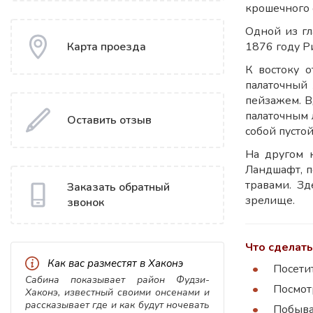
крошечного 
Одной из гл
1876 году Р
Карта проезда
К востоку 
палаточный
пейзажем. В
палаточным 
Оставить отзыв
собой пусто
На другом 
Ландшафт, п
травами. Зд
Заказать обратный
зрелище.
звонок
Что сделать
Как вас разместят в Хаконэ
Посети
Сабина показывает район Фудзи-
Посмот
Хаконэ, известный своими онсенами и
рассказывает где и как будут ночевать
Побыва