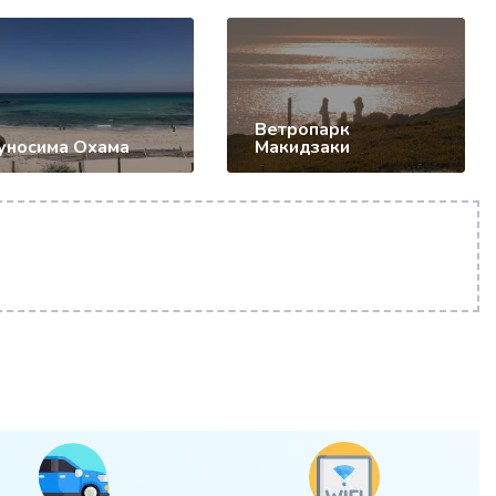
Ветропарк
уносима Охама
Макидзаки