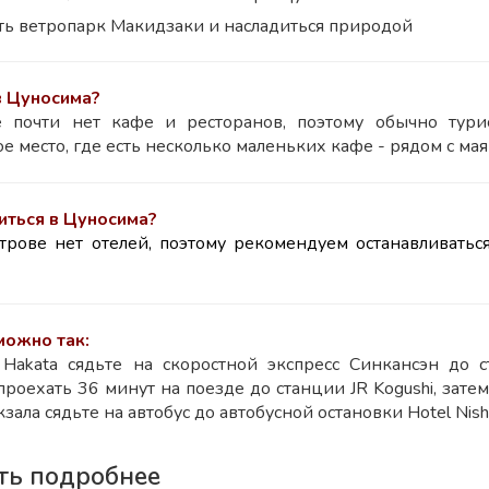
ть ветропарк Макидзаки и насладиться природой
в Цуносима?
 почти нет кафе и ресторанов, поэтому обычно турис
е место, где есть несколько маленьких кафе - рядом с мая
иться в
Цуносима
?
трове нет отелей, поэтому рекомендуем останавливатьс
можно так:
Hakata сядьте на скоростной экспресс Синкансэн до 
 проехать 36 минут на поезде до станции JR Kogushi, зат
кзала сядьте на автобус до автобусной остановки Hotel Nishi-
ть подробнее