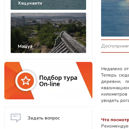
Хацукаити
Достопримеч
Мацуэ
Недалеко от
Теперь сюда
деревни, п
квазинацион
километров 
увидеть рога
Задать вопрос
Что посмотр
Рекомендуем