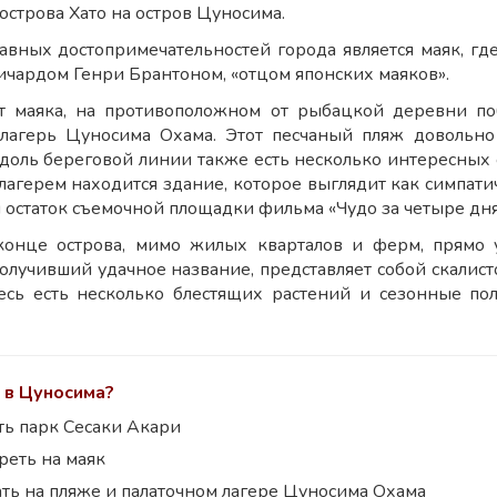
острова Хато на остров Цуносима.
авных достопримечательностей города является маяк, г
ичардом Генри Брантоном, «отцом японских маяков».
от маяка, на противоположном от рыбацкой деревни п
 лагерь Цуносима Охама. Этот песчаный пляж довольн
доль береговой линии также есть несколько интересных с
лагерем находится здание, которое выглядит как симпати
й остаток съемочной площадки фильма «Чудо за четыре дня
конце острова, мимо жилых кварталов и ферм, прямо у
олучивший удачное название, представляет собой скалис
есь есть несколько блестящих растений и сезонные по
 в Цуносима?
ть парк Сесаки Акари
реть на маяк
ть на пляже и палаточном лагере Цуносима Охама