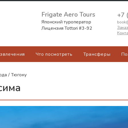
Frigate Aero Tours
+7 
Японский туроператор
book@
Заказ
Лицензия Tottori #3-92
Конт
азвлечения
Что посмотреть
Трансферы
По
ода
/
Тюгоку
сима