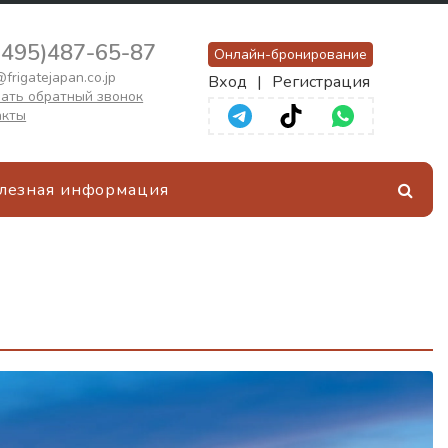
(495)487-65-87
Онлайн-бронирование
frigatejapan.co.jp
Вход
|
Регистрация
ать обратный звонок
акты
лезная информация