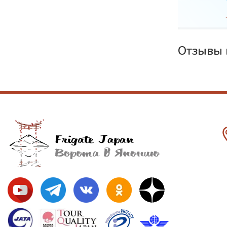
вка
WiFi
Отзывы 