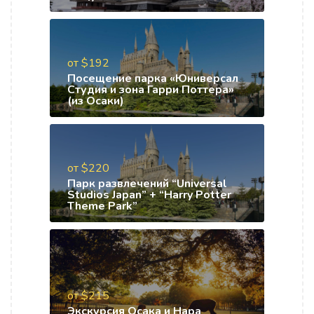
от $192
Посещение парка «Юниверсал
Студия и зона Гарри Поттера»
(из Осаки)
от $220
Парк развлечений “Universal
Studios Japan” + “Harry Potter
Theme Park”
от $215
Экскурсия Осака и Нара