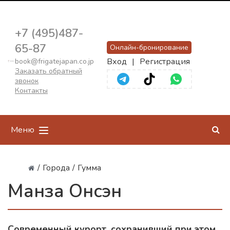
+7 (495)487-
65-87
Онлайн-бронирование
Вход
|
Регистрация
book@frigatejapan.co.jp
Заказать обратный
звонок
Контакты
Меню
/
Города
/
Гумма
Манза Онсэн
Современный курорт, сохранивший при этом