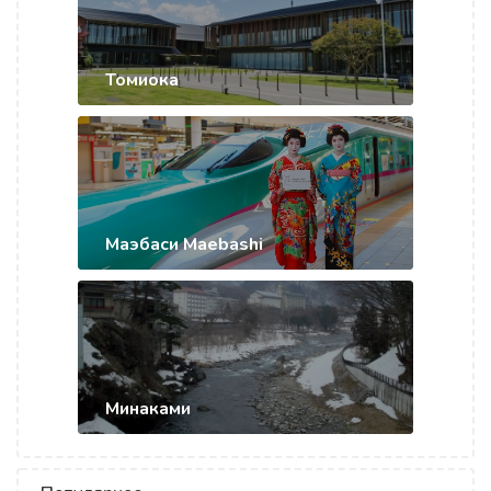
Томиока
Маэбаси Maebashi
Минаками