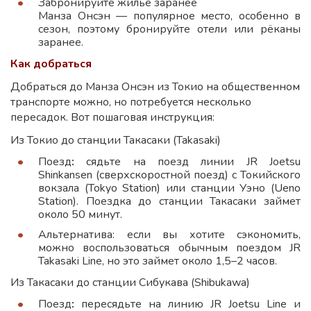
Забронируйте жильё заранее
Манза Онсэн — популярное место, особенно в
сезон, поэтому бронируйте отели или рёканы
заранее.
Как добраться
Добраться до Манза Онсэн из Токио на общественном
транспорте можно, но потребуется несколько
пересадок. Вот пошаговая инструкция:
Из Токио до станции Такасаки (Takasaki)
Поезд
:
сядьте на поезд линии JR Joetsu
Shinkansen (сверхскоростной поезд) с Токийского
вокзала (Tokyo Station) или станции Уэно (Ueno
Station). Поездка до станции Такасаки займет
около 50 минут.
Альтернатива: если вы хотите сэкономить,
можно воспользоваться обычным поездом JR
Takasaki Line, но это займет около 1,5–2 часов.
Из Такасаки до станции Сибукава (Shibukawa)
Поезд
:
пересядьте на линию JR Joetsu Line и