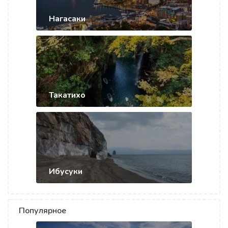
Нагасаки
Такатихо
Ибусуки
Популярное