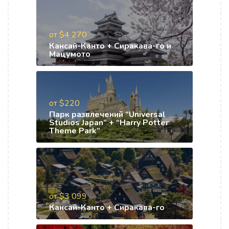
от $4 270
Кансай-Канто + Сиракава-го и
Мацумото
от $220
Парк развлечений “Universal
Studios Japan” + “Harry Potter
Theme Park”
от $3 099
Кансай-Канто + Сиракава-го