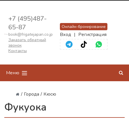
+7 (495)487-
65-87
Онлайн-бронирование
Вход
|
Регистрация
book@frigatejapan.co.jp
Заказать обратный
звонок
Контакты
Меню
/
Города
/
Кюсю
Фукуока