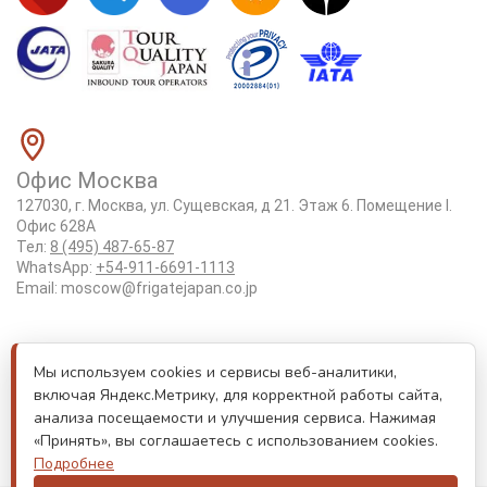
Офис Москва
127030, г. Москва, ул. Сущевская, д 21. Этаж 6. Помещение I.
Офис 628А
Тел:
8 (495) 487-65-87
WhatsApp:
+54-911-6691-1113
Email:
moscow@frigatejapan.co.jp
Положение об обработке персональных данных
Мы используем cookies и сервисы веб-аналитики,
Лицензия Tottori #3-92
включая Яндекс.Метрику, для корректной работы сайта,
Реестровый номер туроператора РТО 000170
анализа посещаемости и улучшения сервиса. Нажимая
«Принять», вы соглашаетесь с использованием cookies.
Лицензия JATA номер 6175
Подробнее