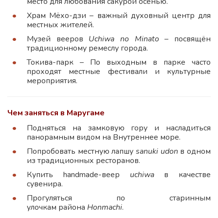
место для любования сакурой осенью.
Храм Мёхо-дзи – важный духовный центр для
местных жителей.
Музей вееров
Uchiwa no Minato
– посвящён
традиционному ремеслу города.
Токива-парк – По выходным в парке часто
проходят местные фестивали и культурные
мероприятия.
Чем заняться в Маругаме
Подняться на замковую гору и насладиться
панорамным видом на Внутреннее море.
Попробовать местную лапшу
sanuki udon
в одном
из традиционных ресторанов.
Купить handmade-веер
uchiwa
в качестве
сувенира.
Прогуляться по старинным
улочкам района
Honmachi
.