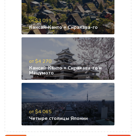
от $3 099
Кансай-Канто + Сиракава-го
от $4 270
Кансай-Канто + Сиракава-го и
Мацумото
от $4 065
Четыре столицы Японии