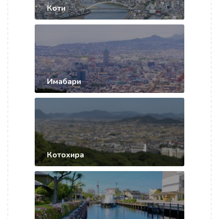
Коти
Имабари
Котохира