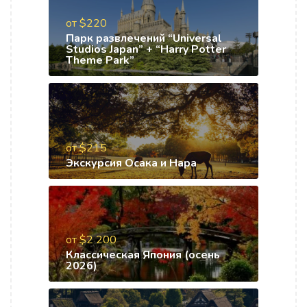
от $220
Парк развлечений “Universal
Studios Japan” + “Harry Potter
Theme Park”
от $215
Экскурсия Осака и Нара
от $2 200
Классическая Япония (осень
2026)