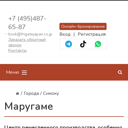
+7 (495)487-
65-87
Онлайн-бронирование
Вход
|
Регистрация
book@frigatejapan.co.jp
Заказать обратный
звонок
Контакты
Меню
/
Города
/
Сикоку
Маругаме
Центр ремесленного производства, особенно