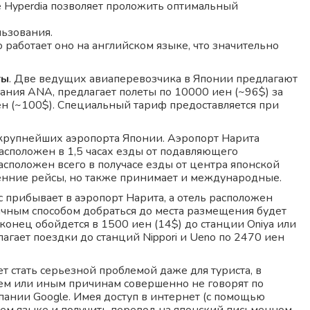
 Hyperdia позволяет проложить оптимальный
льзования.
работает оно на английском языке, что значительно
ты
. Две ведущих авиаперевозчика в Японии предлагают
ания ANA, предлагает полеты по 10000 иен (~96$) за
иен (~100$). Специальный тариф предоставляется при
крупнейших аэропорта Японии. Аэропорт Нарита
сположен в 1,5 часах езды от подавляющего
асположен всего в получасе езды от центра японской
енние рейсы, но также принимает и международные.
йс прибывает в аэропорт Нарита, а отель расположен
ичным способом добраться до места размещения будет
н конец обойдется в 1500 иен (14$) до станции Oniya или
едлагает поездки до станций Nippori и Ueno по 2470 иен
т стать серьезной проблемой даже для туриста, в
ем или иным причинам совершенно не говорят по
ании Google. Имея доступ в интернет (с помощью