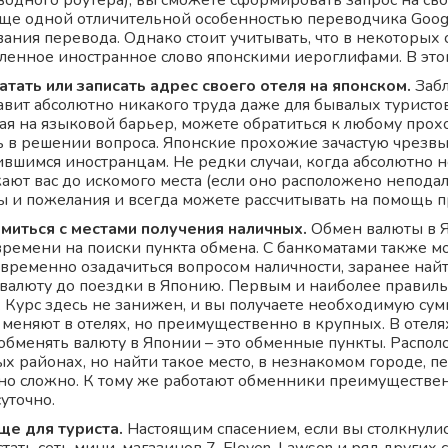
водного роутера), вы сможете сформировать запрос на св
Еще одной отличительной особенностью переводчика Googl
вания перевода. Однако стоит учитывать, что в некоторых
ленное иностранное слово японскими иероглифами. В этом
атать или записать адрес своего отеля на японском.
Забл
авит абсолютно никакого труда даже для бывалых туристов
ая на языковой барьер, можете обратиться к любому прохо
 в решении вопроса. Японские прохожие зачастую чрезвы
ившимся иностранцам. Не редки случаи, когда абсолютно 
ают вас до искомого места (если оно расположено неподал
ы и пожелания и всегда можете рассчитывать на помощь 
миться с местами получения наличных.
Обмен валюты в Я
времени на поиски пункта обмена. С банкоматами также 
овременно озадачиться вопросом наличности, заранее на
 валюту до поездки в Японию. Первым и наиболее правиль
 Курс здесь не занижен, и вы получаете необходимую сумм
 меняют в отелях, но преимущественно в крупных. В отеля
 обменять валюту в Японии – это обменные пункты. Распол
ых районах, но найти такое место, в незнакомом городе,
но сложно. К тому же работают обменники преимущественн
уточно.
е для туриста.
Настоящим спасением, если вы столкнулис