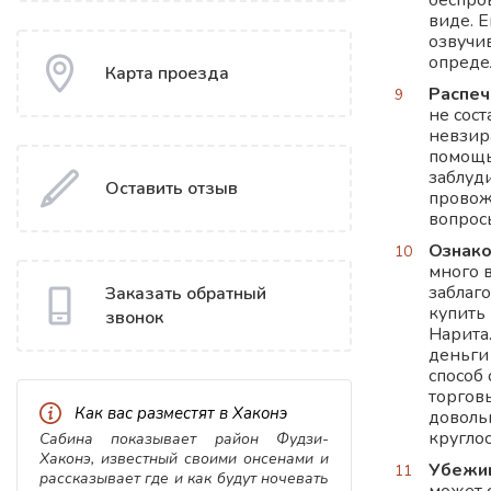
беспро
виде. 
озвучи
опреде
Карта проезда
Распеч
не сост
невзир
помощь
заблуд
Оставить отзыв
провож
вопрос
Ознако
много 
заблаг
Заказать обратный
купить
звонок
Нарита.
деньги
способ
торгов
Как вас разместят в Хаконэ
доволь
круглос
Сабина показывает район Фудзи-
Хаконэ, известный своими онсенами и
Убежищ
рассказывает где и как будут ночевать