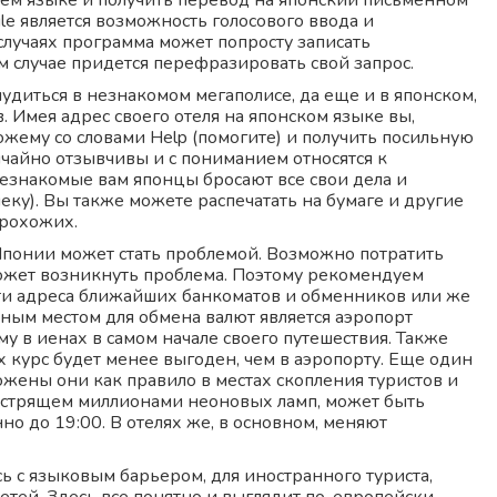
оем языке и получить перевод на японский письменном
e является возможность голосового ввода и
 случаях программа может попросту записать
 случае придется перефразировать свой запрос.
удиться в незнакомом мегаполисе, да еще и в японском,
. Имея адрес своего отеля на японском языке вы,
жему со словами Help (помогите) и получить посильную
чайно отзывчивы и с пониманием относятся к
незнакомые вам японцы бросают все свои дела и
еку). Вы также можете распечатать на бумаге и другие
прохожих.
понии может стать проблемой. Возможно потратить
может возникнуть проблема. Поэтому рекомендуем
йти адреса ближайших банкоматов и обменников или же
ным местом для обмена валют является аэропорт
у в иенах в самом начале своего путешествия. Также
х курс будет менее выгоден, чем в аэропорту. Еще один
ожены они как правило в местах скопления туристов и
 пестрящем миллионами неоновых ламп, может быть
о до 19:00. В отелях же, в основном, меняют
ь с языковым барьером, для иностранного туриста,