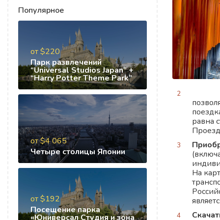
Популярное
от $220
Парк развлечений
“Universal Studios Japan” +
“Harry Potter Theme Park”
позвол
поездк
равна с
Проезд
от $4 065
Приобр
Четыре столицы Японии
(включа
индиви
На кар
трансп
Россий
от $192
являет
Посещение парка
Скачат
«Юниверсал Студия и зона