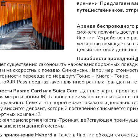
времени.
Предлагаем вам
путешественников, отп
Аренда беспроводного 
сможете получить доступ 
Японии. Устройство по р
легкостью помещается в к
целый световой день неп
Приобрести проездной
J
яет существенно сэкономить на железнодорожных поездках
ам на скоростных поездах Синкансэн. Например, стоимост
тоимости переезда по маршруту Токио – Киото – Токио.
ной JR Pass предназначен для иностранных граждан и не
ести Pasmo Card или Suica Card
. Данные карты предназн
я метро и линии JR). Главное преимущество этих карт в то
дуального билета, что порой может оказаться довольно с
ту вносится депозит, который постепенно списывается при
ортных компаний.
ская транспортная карта «Тройка», действующая преимуще
ся аналогом данной системы.
ь приложение Hyperdia
. Такси в Японии обходится очень 