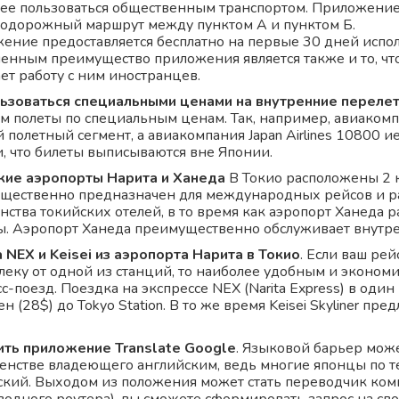
ее пользоваться общественным транспортом. Приложение
одорожный маршрут между пунктом А и пунктом Б.
ение предоставляется бесплатно на первые 30 дней испо
енным преимущество приложения является также и то, что 
ет работу с ним иностранцев.
ьзоваться специальными ценами на внутренние переле
ам полеты по специальным ценам. Так, например, авиакомп
 полетный сегмент, а авиакомпания Japan Airlines 10800 
и, что билеты выписываются вне Японии.
кие аэропорты Нарита и Ханеда
В Токио расположены 2 
щественно предназначен для международных рейсов и ра
ства токийских отелей, в то время как аэропорт Ханеда р
ы. Аэропорт Ханеда преимущественно обслуживает внутр
 NEX и Keisei из аэропорта Нарита в Токио
. Если ваш ре
леку от одной из станций, то наиболее удобным и эконом
с-поезд. Поездка на экспрессе NEX (Narita Express) в оди
н (28$) до Tokyo Station. В то же время Keisei Skyliner пр
ить приложение Translate Google
. Языковой барьер може
енстве владеющего английским, ведь многие японцы по т
ский. Выходом из положения может стать переводчик комп