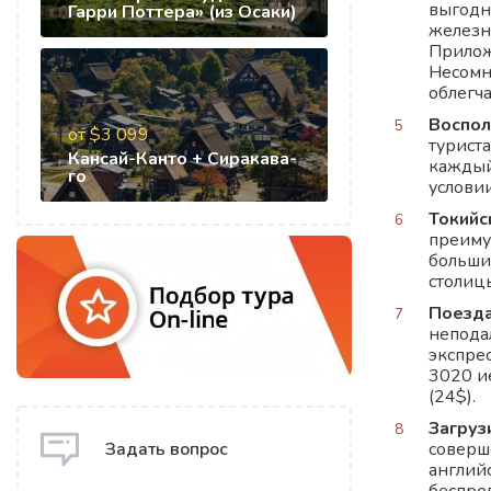
выгодн
Гарри Поттера» (из Осаки)
железн
Прилож
Несомн
облегча
Воспол
от $3 099
турист
Кансай-Канто + Сиракава-
каждый
го
услови
Токийс
преиму
большин
столиц
Поезда
непода
экспрес
3020 ие
(24$).
Загруз
соверш
Задать вопрос
англий