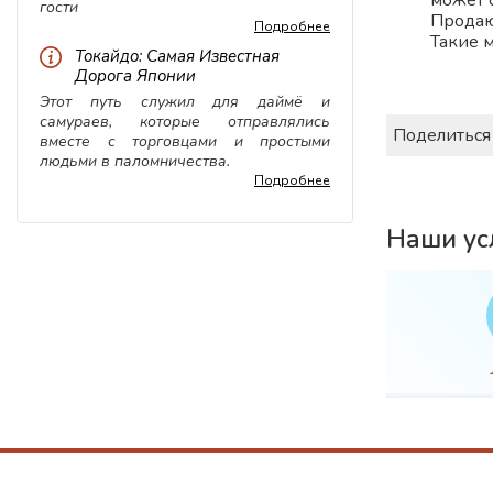
может с
гости
Продают
Подробнее
Такие 
Токайдо: Самая Известная
Дорога Японии
Этот путь служил для даймё и
самураев, которые отправлялись
Поделиться
вместе с торговцами и простыми
людьми в паломничества.
Подробнее
Наши ус
вка
WiFi