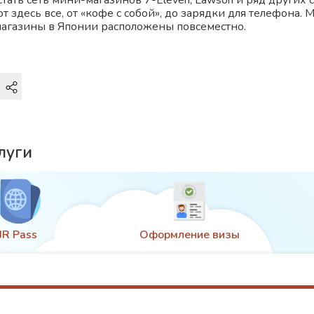
тать сеть мини-магазинов 7-Eleven, Lawson и ряд других 
 здесь все, от «кофе с собой», до зарядки для телефона.
магазины в Японии расположены повсеместно.
луги
JR Pass
Оформление визы