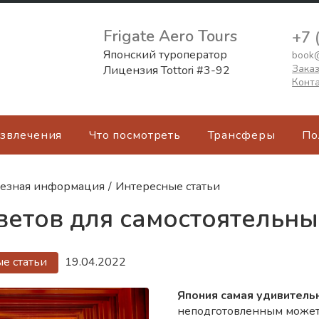
Frigate Aero Tours
+7 
Японский туроператор
book@
Заказ
Лицензия Tottori #3-92
Конт
азвлечения
Что посмотреть
Трансферы
По
езная информация
/
Интересные статьи
ветов для самостоятельн
е статьи
19.04.2022
Япония самая удивительн
неподготовленным может