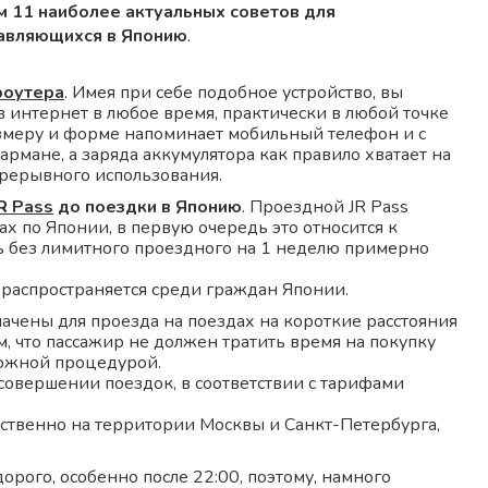
 11 наиболее актуальных советов для
равляющихся в Японию
.
роутера
. Имея при себе подобное устройство, вы
в интернет в любое время, практически в любой точке
азмеру и форме напоминает мобильный телефон и с
армане, а заряда аккумулятора как правило хватает на
рерывного использования.
R Pass
до поездки в Японию
. Проездной JR Pass
 по Японии, в первую очередь это относится к
ь без лимитного проездного на 1 неделю примерно
 распространяется среди граждан Японии.
ачены для проезда на поездах на короткие расстояния
м, что пассажир не должен тратить время на покупку
ложной процедурой.
 совершении поездок, в соответствии с тарифами
ственно на территории Москвы и Санкт-Петербурга,
дорого, особенно после 22:00, поэтому, намного