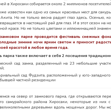
ней в Хиросаки собирается около 2 миллионов посетителей
кже известен как одно из самых красивых мест для сакуры
Акита. Но не только весна радует глаз здесь. Осенью, к
евращается в настоящий рай для глаз. И в этот сезон на
лной красе. Но не только цветами и иллюминацией знамени
 замковом парке проводится фестиваль снежных фона
олодные зимние ночи ярким светом и приносит радость
оей красотой в любое время года.
 парка также включает в себя 2 посещения традиционн
ческий сад замка, разделенный на 23 небольшие участ
ий;
риальный сад Фудзита, расположенный у юго-западного 
 бывшей частной резиденции
емся на север от замкового парка, где открываются пе
го самурайского района Хиросаки, некоторые из них 
великолепными деревьями вдоль мощеных дорог. Мы мо