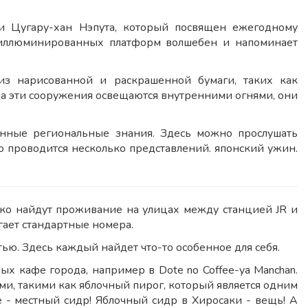
и Цугару-хан Нэпута, который посвящен ежегодному
 иллюминированных платформ волшебен и напоминает
з нарисованной и раскрашенной бумаги, таких как
а эти сооружения освещаются внутренними огнями, они
онные региональные знания. Здесь можно прослушать
 проводится несколько представлений. японский ужин.
егко найдут проживание на улицах между станцией JR и
гает стандартные номера.
тью. Здесь каждый найдет что-то особенное для себя.
ых кафе города, например в Dote no Coffee-ya Manchan.
ми, такими как яблочный пирог, который является одним
 - местный сидр! Яблочный сидр в Хиросаки - вещь! А