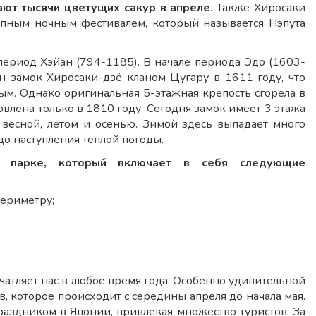
ют тысячи цветущих сакур в апреле
. Также Хиросаки
епным ночным фестивалем, который называется Нэпута
период Хэйан (794-1185). В начале периода Эдо (1603-
н замок Хиросаки-дзё кланом Цугару в 1611 году, что
ым. Однако оригинальная 5-этажная крепость сгорела в
овлена только в 1810 году. Сегодня замок имеет 3 этажа
 весной, летом и осенью. Зимой здесь выпадает много
о наступления теплой погоды.
м парке, который включает в себя следующие
периметру;
чатляет нас в любое время года. Особенно удивительной
, которое происходит с середины апреля до начала мая.
раздником в Японии, привлекая множество туристов. За