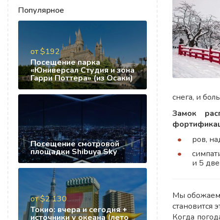
Популярное
от $192
Посещение парка
«Юниверсал Студия и зона
Гарри Поттера» (из Осаки)
снега, и бо
Замок рас
фортификац
ров, н
Посещение смотровой
площадки Shibuya Sky
симпат
и 5 дв
Мы обожаем 
от $2 130
становится 
Токио: вчера и сегодня +
Когда погод
источники у океана (лето