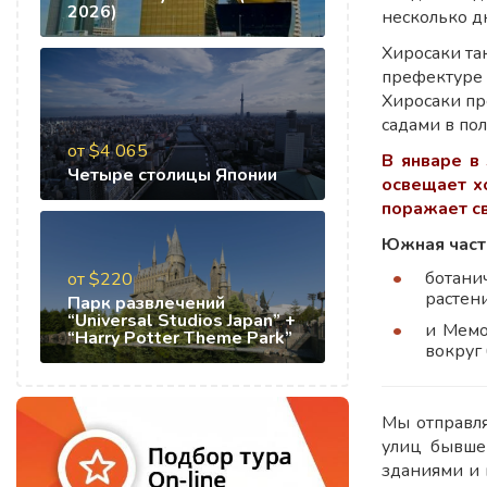
2026)
несколько д
Хиросаки та
префектуре 
Хиросаки пр
садами в по
от $4 065
В январе в
Четыре столицы Японии
освещает х
поражает св
Южная часть
ботани
от $220
растен
Парк развлечений
“Universal Studios Japan” +
и Мемо
“Harry Potter Theme Park”
вокруг
Мы отправля
улиц бывше
зданиями и 