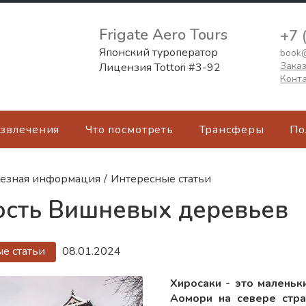
Frigate Aero Tours
+7 
Японский туроператор
book@
Заказ
Лицензия Tottori #3-92
Конт
азвлечения
Что посмотреть
Трансферы
По
езная информация
/
Интересные статьи
ость Вишневых деревьев
е статьи
08.01.2024
Хиросаки - это маленьк
Аомори на севере стра