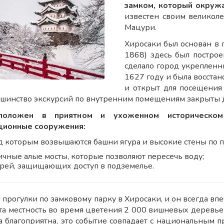
замком, который окружа
известен своим великол
Мацури.
Хиросаки был основан в 
1868) здесь был построе
сделало город укрепленн
1627 году и была восстан
и открыт для посещения
льшинство экскурсий по внутренним помещениям закрыты д
положен в приятном и ухоженном историческо
ионные сооружения:
ад которым возвышаются башни ягура и высокие стены по 
ичные алые мосты, которые позволяют пересечь воду;
ерей, защищающих доступ в подземелье.
прогулки по замковому парку в Хиросаки, и он всегда впе
эта местность во время цветения 2 000 вишневых деревьев
а благоприятна, это событие совпадает с национальным п