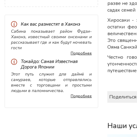
разве не здо
садах семей
Хиросаки -
Как вас разместят в Хаконэ
остатки фе
Сабина показывает район Фудзи-
величествен
Хаконэ, известный своими онсенами и
Это священн
рассказывает где и как будут ночевать
Ояма Санкэй 
гости
Подробнее
Честно гов
Токайдо: Самая Известная
утонченност
Дорога Японии
путешествие 
Этот путь служил для даймё и
самураев, которые отправлялись
вместе с торговцами и простыми
людьми в паломничества.
Поделиться
Подробнее
Наши ус