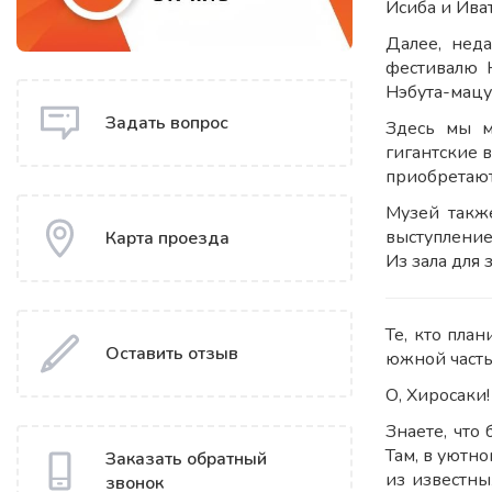
Исиба и Иват
Далее, нед
фестивалю 
Нэбута-мацу
Задать вопрос
Здесь мы м
гигантские 
приобретают
Музей такж
выступление
Карта проезда
Из зала для
Те, кто пла
Оставить отзыв
южной часть
О, Хиросаки!
Знаете, что
Там, в уютн
Заказать обратный
из известны
звонок