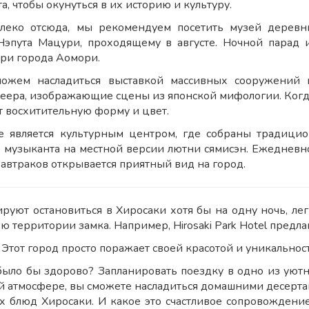
а, чтобы окунуться в их историю и культуру.
алеко отсюда, мы рекомендуем посетить музей деревн
Нэпута Мацури, проходящему в августе. Ночной парад
ри города Аомори.
ожем насладиться выставкой массивных сооружений и
веера, изображающие сцены из японской мифологии. Когд
 восхитительную форму и цвет.
е является культурным центром, где собраны традици
 музыканта на местной версии лютни сямисэн. Ежедневно
 завтраков открывается приятный вид на город.
нируют остановиться в Хиросаки хотя бы на одну ночь, л
ю территории замка. Например, Hirosaki Park Hotel предла
 Этот город просто поражает своей красотой и уникальнос
 было бы здорово? Запланировать поездку в одно из уютн
ой атмосфере, вы сможете насладиться домашними десерта
х блюд Хиросаки. И какое это счастливое сопровождение