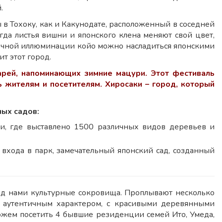
.
 в Тохоку, как и Какунодате, расположенный в соседней
огда листья вишни и японского клена меняют свой цвет,
 ночной иллюминации койо можно насладиться японскими
т этот город.
рей, напоминающих зимние мацури. Этот фестиваль
 жителям и посетителям. Хиросаки – город, который
ых садов:
ки, где выставлено 1500 различных видов деревьев и
входа в парк, замечательный японский сад, созданный
ред нами культурные сокровища. Проплывают несколько
с аутентичным характером, с красивыми деревянными
жем посетить 4 бывшие резиденции семей Ито, Умеда,