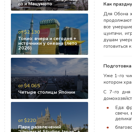
го и Мацумото
Как праздн
Для Обона х
продолжаютс
все умершие
от $2 130
цуитачи, иг
Токио: вчера и сегодня +
душам умерш
источники у океана (лето
готовиться 
2026)
Подготовка
Уже 1-го чи
котором хра
от $4 065
С 7-го дня
Четыре столицы Японии
домохозяйст
Еда: ф
свечи,
делика
от $220
Парк развлечений
благов
“Universal Studios Japan” +