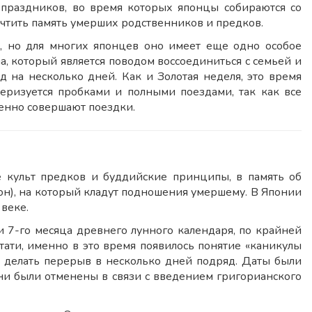
праздников, во время которых японцы собираются со
очтить память умерших родственников и предков.
, но для многих японцев оно имеет еще одно особое
а, который является поводом воссоединиться с семьей и
д на несколько дней. Как и Золотая неделя, это время
ктеризуется пробками и полными поездами, так как все
енно совершают поездки.
 культ предков и буддийские принципы, в память об
бон), на который кладут подношения умершему. В Японии
 веке.
 7-го месяца древнего лунного календаря, по крайней
тати, именно в это время появилось понятие «каникулы
ду делать перерыв в несколько дней подряд. Даты были
они были отменены в связи с введением григорианского