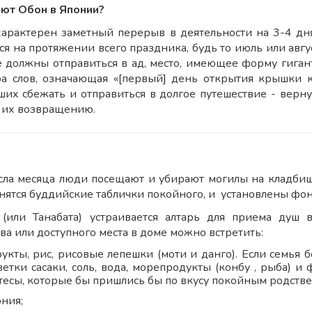
уют Обон в Японии?
арактерен заметный перерыв в деятельности на 3-4 дня
я на протяжении всего праздника, будь то июль или авгу
 должны отправиться в ад, место, имеющее форму гигант
ра слов, означающая «[первый] день открытия крышки ко
их сбежать и отправиться в долгое путешествие - верн
к их возвращению.
сла месяца люди посещают и убирают могилы на кладбище
нятся буддийские таблички покойного, и установлены фон
 (или Танабата) устраивается алтарь для приема душ 
ва или доступного места в доме можно встретить:
рукты, рис, рисовые лепешки (моти и данго). Если семья 
 ветки сасаки, соль, вода, морепродукты (конбу , рыба)
тесы, которые бы пришлись бы по вкусу покойным родств
ония;