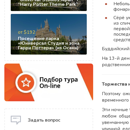
Неболь
“Harry Potter Theme Park”
фонари
Сёрё у
из спи
первой
от $192
послед
Посещение парка
средст
«Юниверсал Студия и зона
Гарри Поттера» (из Осаки)
Буддийский 
На 13-й ден
родственник
Торжества 
Поэтому ожи
временного 
Эти ночные 
любом обще
Задать вопрос
увенчанную 
уличной ед