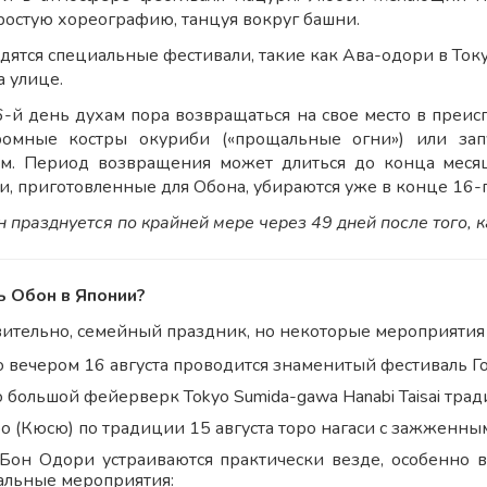
ростую хореографию, танцуя вокруг башни.
дятся специальные фестивали, такие как Ава-одори в То
а улице.
6-й день духам пора возвращаться на свое место в преи
ромные костры окуриби («прощальные огни») или зап
м. Период возвращения может длиться до конца месяц
, приготовленные для Обона, убираются уже в конце 16-г
празднуется по крайней мере через 49 дней после того, ка
ь Обон в Японии?
вительно, семейный праздник, но некоторые мероприятия 
о вечером 16 августа проводится знаменитый фестиваль Го
о большой фейерверк Tokyo Sumida-gawa Hanabi Taisai тр
бо (Кюсю) по традиции 15 августа торо нагаси с зажженны
Бон Одори устраиваются практически везде, особенно в
льные мероприятия: