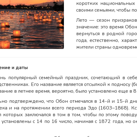
коротких национальных 
своими семьями, чтобы п
Лето — сезон призраков
значение: это время Обон
вернуться в родной горо
года, естественно, хара
жители страны одноврем
ние и даты
нь популярный семейный праздник, сочетающий в себе
ственниках. Его название является отсылкой к подносу (
ание в летнее время, вероятно, было установлено еще в 8
но подтверждено, что Обон отмечался в 14-й и 15-й дни
века и на протяжении всего периода Эдо (1603–1868). Кс
л которых заключался в том в том, чтобы по этому пово
установлены с 14 по 16 число, начиная с 1872 года, но 