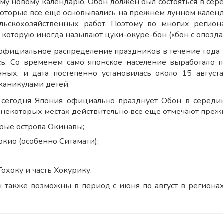
ому новому календарю, Обон должен был состояться в сер
которые все еще основывались на прежнем лунном календа
ельскохозяйственных работ. Поэтому во многих регион
у, которую иногда называют цуки-окуре-бон («бон с опозд
 официальное распределение праздников в течение года 
ь. Со временем само японское население выработало 
нных, и дата постепенно установилась около 15 авгус
аникулами детей.
сегодня Япония официально празднует Обон в середин
 некоторых местах действительно все еще отмечают прежн
рые острова Окинавы;
окио (особенно Ситамати);
охоку и часть Хокурику.
 также возможны в период с июня по август в региона