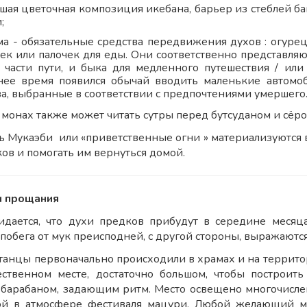
шая цветочная композиция икебана, барьер из стеблей б
;
ма - обязательные средства передвижения духов : огуре
чек или палочек для еды. Они соответственно представля
 части пути, и быка для медленного путешествия / или 
нее время появился обычай вводить маленькие автом
ва, выбранные в соответствии с предпочтениями умершего
монах также может читать сутры перед бутсуданом и сёро
ь Мукаэби или «приветственные огни » материализуются
ов и помогать им вернуться домой.
и прощания
дается, что духи предков прибудут в середине месяца
побега от мук преисподней, с другой стороны, выражаются
танцы первоначально происходили в храмах и на террито
ственном месте, достаточно большом, чтобы построит
барабаном, задающим ритм. Место освещено многочисле
ой в атмосфере фестиваля мацури. Любой желающий м