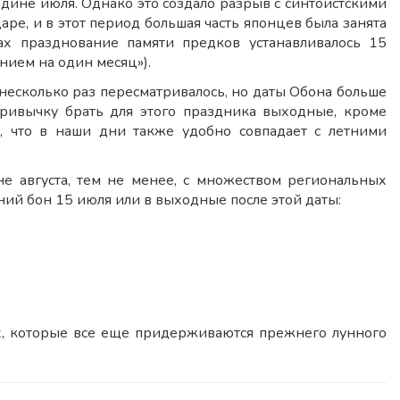
едине июля. Однако это создало разрыв с синтоистскими
ре, и в этот период большая часть японцев была занята
ах празднование памяти предков устанавливалось 15
анием на один месяц»).
несколько раз пересматривалось, но даты Обона больше
привычку брать для этого праздника выходные, кроме
та, что в наши дни также удобно совпадает с летними
е августа, тем не менее, с множеством региональных
ий бон 15 июля или в выходные после этой даты:
х, которые все еще придерживаются прежнего лунного