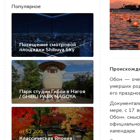
Популярное
Посещение смотровой
площадки Shibuya Sky
Происхожде
Обон — оче
умерших род
Парк студии Гибли в Нагоя
его празднов
/ GHIBLI PARK NAGOYA
Документаль
мере, с 17 
Обон», смыс
официально 
календаря.
от $2 200
Классическая Япония