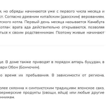
, но обряды начинаются уже с первого числа месяца и
ст. Согласно древним китайским (даосским) верованиям,
ского котла. Первый день месяца называется Камабута
тла»: врата ада действительно открываются, позволяя
уться к своим родственникам. Поэтому живые начинают
. В доме также приводят в порядок алтарь буцудан, в
ари Обон (Бончочин).
во время их пребывания. В зависимости от региона,
более склонна к синтоистским традициям: японское сакэ,
 и фермерские продукты (овощи, яйца) или любые другие
енникам.