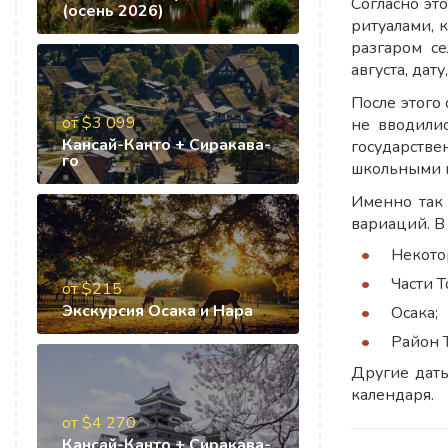
Согласно эт
(осень 2026)
ритуалами, 
разгаром с
августа, дат
После этого
от $3 099
не вводилис
Кансай-Канто + Сиракава-
государстве
го
школьными к
Именно так 
вариаций. В
Некото
Части Т
от $215
Экскурсия Осака и Нара
Осака;
Район Т
Другие даты
календаря.
от $4 270
Кансай-Канто + Сиракава-