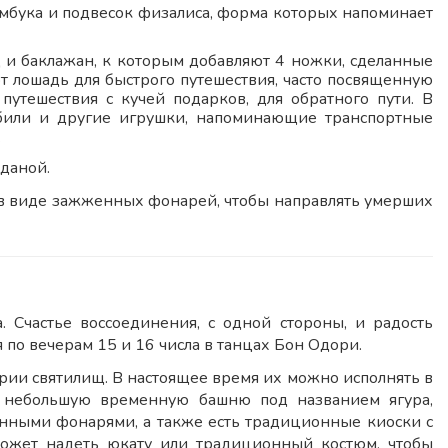
амбука и подвесок физалиса, форма которых напоминает
ц и баклажан, к которым добавляют 4 ножки, сделанные
ют лошадь для быстрого путешествия, часто посвященную
путешествия с кучей подарков, для обратного пути. В
обили и другие игрушки, напоминающие транспортные
.
даной.
 в виде зажженных фонарей, чтобы направлять умерших
. Счастье воссоединения, с одной стороны, и радость
 по вечерам 15 и 16 числа в танцах Бон Одори.
рии святилищ. В настоящее время их можно исполнять в
ь небольшую временную башню под названием ягура,
нными фонарями, а также есть традиционные киоски с
ожет надеть юкату или традиционный костюм, чтобы