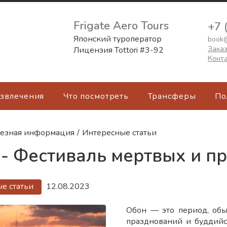
Frigate Aero Tours
+7 
Японский туроператор
book@
Заказ
Лицензия Tottori #3-92
Конт
азвлечения
Что посмотреть
Трансферы
По
езная информация
/
Интересные статьи
- Фестиваль мертвых и п
е статьи
12.08.2023
Обон — это период, обы
празднований и буддийс