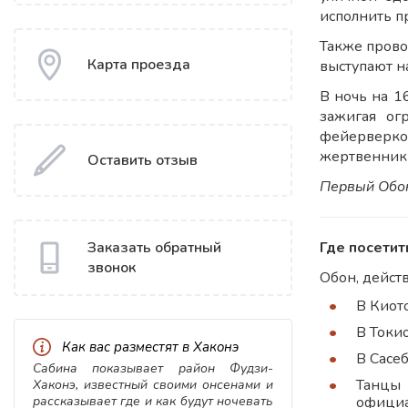
исполнить п
Также прово
Карта проезда
выступают н
В ночь на 1
зажигая ог
фейерверко
жертвенники
Оставить отзыв
Первый Обон 
Где посетит
Заказать обратный
звонок
Обон, дейст
В Киот
В Токи
Как вас разместят в Хаконэ
В Сасе
Сабина показывает район Фудзи-
Танцы 
Хаконэ, известный своими онсенами и
официа
рассказывает где и как будут ночевать