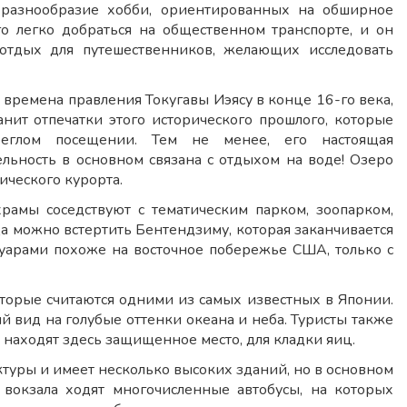
 разнообразие хобби, ориентированных на обширное
го легко добраться на общественном транспорте, и он
отдых для путешественников, желающих исследовать
 времена правления Токугавы Иэясу в конце 16-го века,
нит отпечатки этого исторического прошлого, которые
еглом посещении. Тем не менее, его настоящая
ельность в основном связана с отдыхом на воде! Озеро
ического курорта.
рамы соседствуют с тематическим парком, зоопарком,
 можно встертить Бентендзиму, которая заканчивается
туарами похоже на восточное побережье США, только с
оторые считаются одними из самых известных в Японии.
вид на голубые оттенки океана и неба. Туристы также
находят здесь защищенное место, для кладки яиц.
ктуры и имеет несколько высоких зданий, но в основном
вокзала ходят многочисленные автобусы, на которых