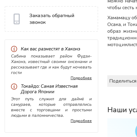
можно начат
чтобы сесть 
Заказать обратный
Хамамацу об
звонок
Осака, и То
образ жизни
традиционн
мотоциклист
Как вас разместят в Хаконэ
Сабина показывает район Фудзи-
Хаконэ, известный своими онсенами и
рассказывает где и как будут ночевать
гости
Подробнее
Поделиться
Токайдо: Самая Известная
Дорога Японии
Этот путь служил для даймё и
самураев, которые отправлялись
Наши ус
вместе с торговцами и простыми
людьми в паломничества.
Подробнее