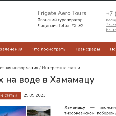
Frigate Aero Tours
+7 
Японский туроператор
book@
Заказ
Лицензия Tottori #3-92
Конт
азвлечения
Что посмотреть
Трансферы
По
езная информация
/
Интересные статьи
 на воде в Хамамацу
е статьи
29.09.2023
Хамамацу
— японский
тихоокеанском побережь