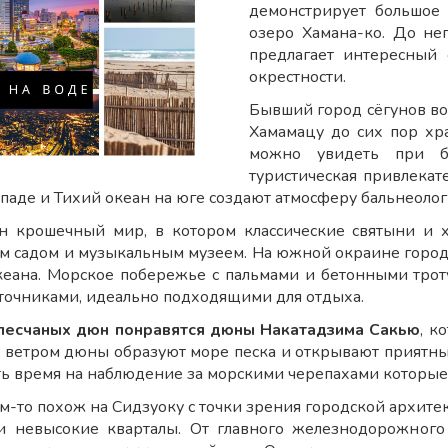
демонстрирует большое
озеро Хамана-ко. До не
предлагает интересный 
окрестности.
Бывший город сёгунов во
Хамамацу до сих пор хра
можно увидеть при б
туристическая привлекат
ападе и Тихий океан на юге создают атмосферу бальнеолог
н крошечный мир, в котором классические святыни и х
м садом и музыкальным музеем. На южной окраине города
кеана. Морское побережье с пальмами и бетонными тро
точниками, идеально подходящими для отдыха.
песчаных дюн понравятся дюны Накатадзима Сакью
, к
ветром дюны образуют море песка и открывают приятный 
ть время на наблюдение за морскими черепахами которые 
м-то похож на Сидзуоку с точки зрения городской архите
и невысокие кварталы. От главного железнодорожного 