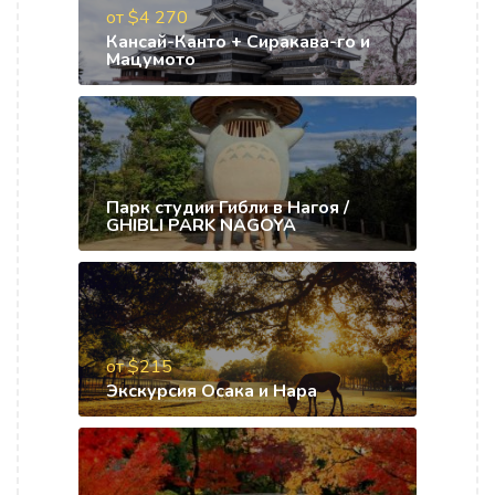
от $4 270
Кансай-Канто + Сиракава-го и
Мацумото
Парк студии Гибли в Нагоя /
GHIBLI PARK NAGOYA
от $215
Экскурсия Осака и Нара