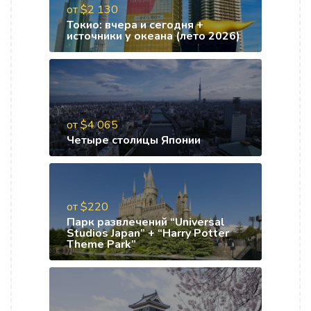
от $2 130
Токио: вчера и сегодня +
источники у океана (лето 2026)
от $4 065
Четыре столицы Японии
от $220
Парк развлечений “Universal
Studios Japan” + “Harry Potter
Theme Park”