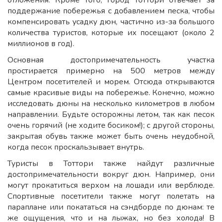
отложения. Кроме того, город Тоттори отвечает за
поддержание побережья с добавлением песка, чтобы
компенсировать усадку дюн, частично из-за большого
количества туристов, которые их посещают (около 2
миллионов в год).
Основная достопримечательность участка
простирается примерно на 500 метров между
Центром посетителей и морем. Отсюда открываются
самые красивые виды на побережье. Конечно, можно
исследовать дюны на несколько километров в любом
направлении. Будьте осторожны летом, так как песок
очень горячий (не ходите босиком!); с другой стороны,
закрытая обувь также может быть очень неудобной,
когда песок проскальзывает внутрь.
Туристы в Тоттори также найдут различные
достопримечательности вокруг дюн. Например, они
могут прокатиться верхом на лошади или верблюде.
Спортивные посетители также могут полетать на
параплане или покататься на сэндборде по дюнам: те
же ощущения, что и на лыжах, но без холода! В