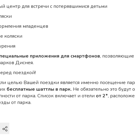
й центр для встречи с потерявшимися детьми
ляски
кормления младенцев
е коляски
курения
пециальные приложения для смартфонов
, позволяющие
парков Диснея.
перед поездкой!
ли целью Вашей поездки является именно посещение парк
щих
бесплатные шаттлы в парк.
Не обязательно это будут 
пности от парка. Список включает и отели
от 2*
, расположе
зды от парка.