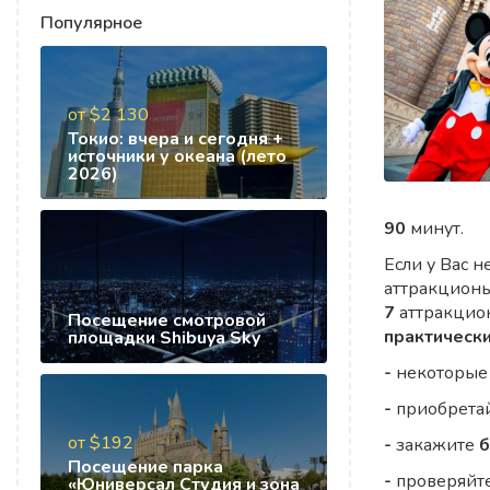
Популярное
от $2 130
Токио: вчера и сегодня +
источники у океана (лето
2026)
90
минут.
Если у Вас н
аттракционы
7
аттракцио
Посещение смотровой
практически
площадки Shibuya Sky
-
некоторые 
-
приобрета
от $192
-
закажите
б
Посещение парка
-
проверяйт
«Юниверсал Студия и зона