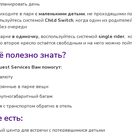
планировать день
иходите в парк
с маленькими детьми
, не проходящими п
ользуйтесь системой
Child Switch
, когда один из родителе
без очереди
парке
в одиночку,
воспользуйтесь системой
single rider
, к
ко второе кресло остаётся свободным и на него можно пой
ё полезно знать?
uest Services Вам помогут:
валюту
рянные в парке вещи
рупногабаритный багаж
 с транспортом обратно в отель
 есть:
й центр для встречи с потерявшимися детьми