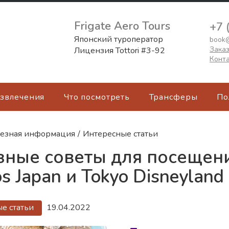
Frigate Aero Tours
+7 
Японский туроператор
book@
Заказ
Лицензия Tottori #3-92
Конт
азвлечения
Что посмотреть
Трансферы
По
езная информация
/
Интересные статьи
ные советы для посещения
os Japan и Tokyo Disneyland
е статьи
19.04.2022