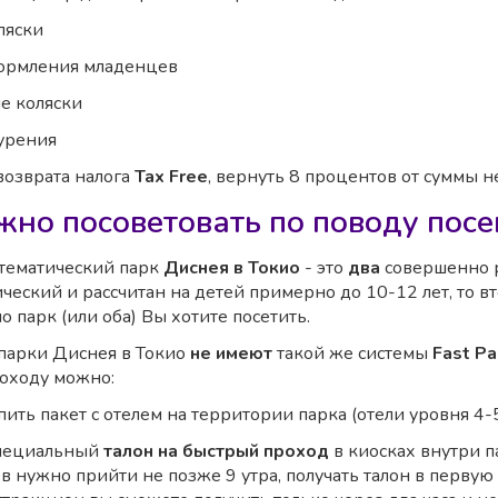
ляски
кормления младенцев
е коляски
курения
возврата налога
Tax Free
, вернуть 8 процентов от суммы 
жно посоветовать по поводу посе
тематический парк
Диснея в Токио
- это
два
совершенно 
ический и рассчитан на детей примерно до 10-12 лет, то в
о парк (или оба) Вы хотите посетить.
парки Диснея в Токио
не имеют
такой же системы
Fast P
оходу можно:
ить пакет с отелем на территории парка (отели уровня 4-
специальный
талон на быстрый проход
в киосках внутри п
ов нужно прийти не позже 9 утра, получать талон в первую