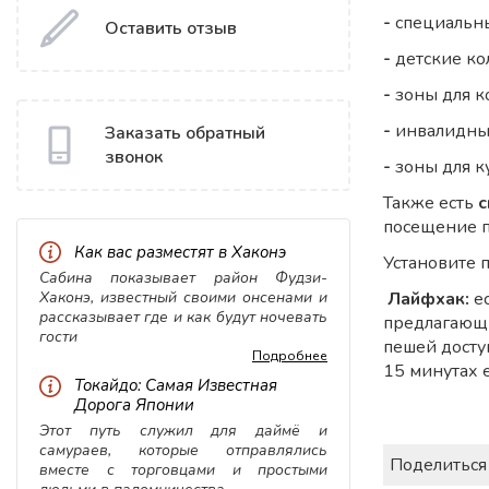
-
специальны
Оставить отзыв
-
детские ко
-
зоны для 
-
инвалидны
Заказать обратный
звонок
-
зоны для 
Также есть
с
посещение 
Как вас разместят в Хаконэ
Установите 
Сабина показывает район Фудзи-
Лайфхак:
ес
Хаконэ, известный своими онсенами и
рассказывает где и как будут ночевать
предлагаю
гости
пешей досту
Подробнее
15 минутах е
Токайдо: Самая Известная
Дорога Японии
Этот путь служил для даймё и
самураев, которые отправлялись
Поделиться
вместе с торговцами и простыми