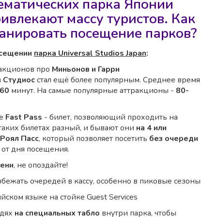
ематических парка Японии
ивлекают массу туристов. Как
анировать посещение парков?
осещении
парка Universal Studios Japan
:
ракционов про
Миньонов и Гарри
 Студиос
стал ещё более популярным. Среднее время
-60
минут. На самые популярные аттракционы -
80-
ее
Fast Pass
- билет, позволяющий проходить на
таких билетах разный, и бывают они
на 4 или
Роял Пасс
, который позволяет посетить
без очереди
 от дня посещения.
мени
, не опоздайте!
збежать очередей в кассу, особенно в пиковые сезоны
йском языке на стойке Guest Services
едях
на специальных табло
внутри парка, чтобы