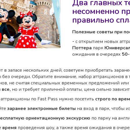
Два главных т
несомненно пр
правильно спл
Полезные советы при п
-
с открытием новых атт
Поттера
парк
Юниверсал
ожидания в очередях
50
ет в запасе нескольких дней, советуем приобретать заран
 без очереди. Обратите внимание, набор аттракционов в 
нов, не считая специальных временных предложений или
 все,
но и требует приличной оплаты, цена сильно зависит
аттракционы по Fast Pass нужно посетить
строго по вре
йте
заранее электронные билеты
на вход в парк, чтобы и
есплатную ориентационную экскурсию
по парку на англи
е
время
проведения шоу, а также время ожидания в очер