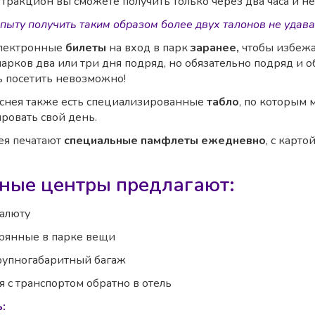
тракцион вы сможете получить только через два часа и не
пыту получить таким образом более двух талонов не удав
электронные
билеты
на вход в парк
заранее,
чтобы избежат
арков два или три дня подряд, но обязательно подряд и об
ь посетить невозможно!
снея также есть специализированные
табло
, по которым
ировать свой день.
ея печатают
специальные памфлеты ежедневно
, с карт
ные центры предлагают:
валюту
рянные в парке вещи
рупногабаритный багаж
 с транспортом обратно в отель
: