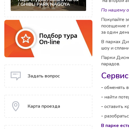
на второй ат
/ GHIBLI PARK NAGOYA
По нашему о
Покупайте 
посещение п
за один ден
В парках Ди
шоу и сплан
Парки Дисн
парадов.
Сервис
Задать вопрос
-
обменять 
-
найти поте
Карта проезда
-
оставить к
-
разобраться
В парке есть