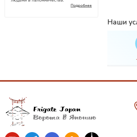
людьми в паломничества.
Подробнее
Наши ус
вка
WiFi