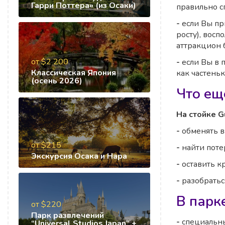
Гарри Поттера» (из Осаки)
правильно с
-
если Вы пр
росту), восп
аттракцион 
от $2 200
-
если Вы в 
Классическая Япония
как частень
(осень 2026)
Что ещ
На стойке G
-
обменять 
от $215
-
найти поте
Экскурсия Осака и Нара
-
оставить к
-
разобраться
В парке
от $220
Парк развлечений
-
специальны
“Universal Studios Japan” +