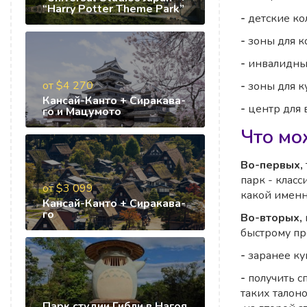
“Harry Potter Theme Park”
-
детские ко
-
зоны для 
-
инвалидны
от $4 270
-
зоны для 
Кансай-Канто + Сиракава-
-
центр для 
го и Мацумото
Что мо
Во-первых,
парк - класс
от $3 099
какой именн
Кансай-Канто + Сиракава-
го
Во-вторых,
быстрому пр
-
заранее куп
-
получить 
таких талон
Парк студии Гибли в Нагоя