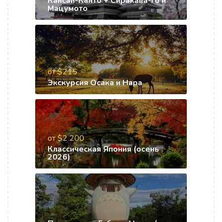
Кансай-Канто + Сиракава-го и
Мацумото
от $215
Экскурсия Осака и Нара
от $2 200
Классическая Япония (осень
2026)