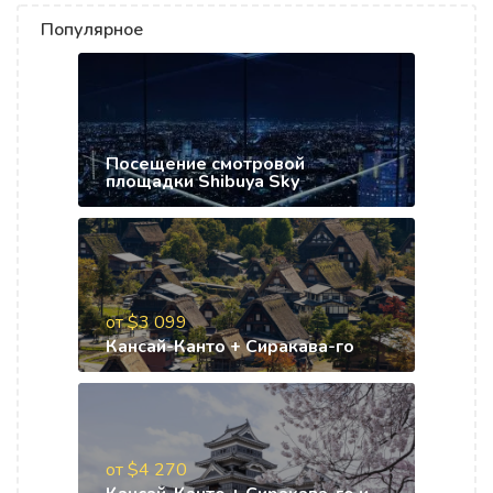
Популярное
Посещение смотровой
площадки Shibuya Sky
от $3 099
Кансай-Канто + Сиракава-го
от $4 270