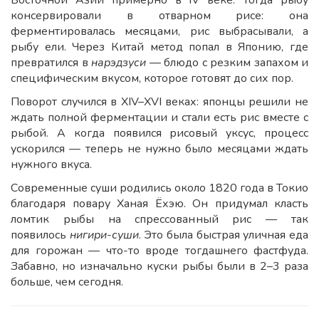
консервировали в отварном рисе: она
ферментировалась месяцами, рис выбрасывали, а
рыбу ели. Через Китай метод попал в Японию, где
превратился в
нарэдзуси
— блюдо с резким запахом и
специфическим вкусом, которое готовят до сих пор.
Поворот случился в XIV–XVI веках: японцы решили не
ждать полной ферментации и стали есть рис вместе с
рыбой. А когда появился рисовый уксус, процесс
ускорился — теперь не нужно было месяцами ждать
нужного вкуса.
Современные суши родились около 1820 года в Токио
благодаря повару Ханая Ёхэю. Он придумал класть
ломтик рыбы на спрессованный рис — так
появилось
нигири-суши
. Это была быстрая уличная еда
для горожан — что-то вроде тогдашнего фастфуда.
Забавно, но изначально куски рыбы были в 2–3 раза
больше, чем сегодня.