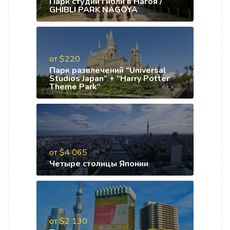
Парк студии Гибли в Нагоя /
GHIBLI PARK NAGOYA
от $220
Парк развлечений “Universal
Studios Japan” + “Harry Potter
Theme Park”
от $4 065
Четыре столицы Японии
от $2 130