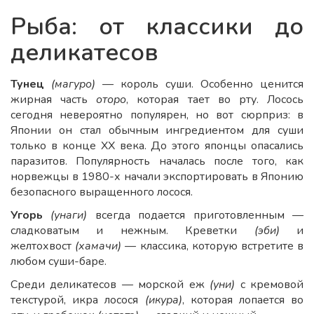
Рыба: от классики до
деликатесов
Тунец
(магуро)
— король суши. Особенно ценится
жирная часть
оторо
, которая тает во рту. Лосось
сегодня невероятно популярен, но вот сюрприз: в
Японии он стал обычным ингредиентом для суши
только в конце XX века. До этого японцы опасались
паразитов. Популярность началась после того, как
норвежцы в 1980-х начали экспортировать в Японию
безопасного выращенного лосося.
Угорь
(унаги)
всегда подается приготовленным —
сладковатым и нежным. Креветки
(эби)
и
желтохвост
(хамачи)
— классика, которую встретите в
любом суши-баре.
Среди деликатесов — морской еж
(уни)
с кремовой
текстурой, икра лосося
(икура)
, которая лопается во