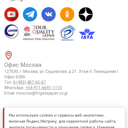
Офис Москва
127030, г. Москва, ул. Сущевская, д 21. Этаж 6. Помещение I.
Офис 628А
Тел:
8 (495) 487-65-87
WhatsApp:
+54-911-6691-1113
Email:
moscow@frigatejapan.co.jp
Положение об обработке персональных данных
Мы используем cookies и сервисы веб-аналитики,
Лицензия Tottori #3-92
включая Яндекс.Метрику, для корректной работы сайта,
Реестровый номер туроператора РТО 000170
анализа посещаемости и улучшения сервиса. Нажимая