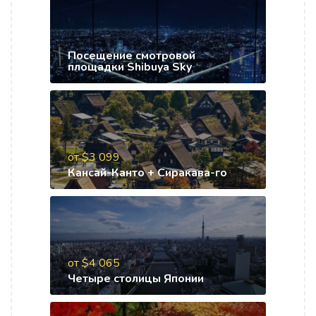
Посещение смотровой
площадки Shibuya Sky
от $3 099
Кансай-Канто + Сиракава-го
от $4 065
Четыре столицы Японии