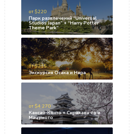
от $220
Парк развлечений “Universal
Studios Japan” + “Harry Potter
Theme Park”
от $215
Экскурсия Осака и Нара
от $4 270
Кансай-Канто + Сиракава-го и
Мацумото