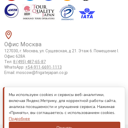
Офис Москва
127030, г. Москва, ул. Сущевская, д 21. Этаж 6. Помещение I.
Офис 628А
Тел:
8 (495) 487-65-87
WhatsApp:
+54-911-6691-1113
Email:
moscow@frigatejapan.co.jp
Положение об обработке персональных данных
Мы используем cookies и сервисы веб-аналитики,
Лицензия Tottori #3-92
включая Яндекс.Метрику, для корректной работы сайта,
Реестровый номер туроператора РТО 000170
анализа посещаемости и улучшения сервиса. Нажимая
«Принять», вы соглашаетесь с использованием cookies.
Лицензия JATA номер 6175
Подробнее
Принять