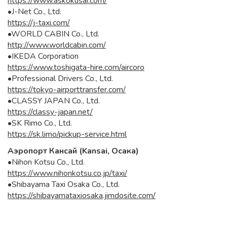
https://www.askokusai.com/
•J-Net Co., Ltd.
https://j-taxi.com/
•WORLD CABIN Co., Ltd.
http://www.worldcabin.com/
•IKEDA Corporation
https://www.toshigata-hire.com/aircoro
•Professional Drivers Co., Ltd.
https://tokyo-airporttransfer.com/
•CLASSY JAPAN Co., Ltd.
https://classy-japan.net/
•SK Rimo Co., Ltd.
https://sk.limo/pickup-service.html
Аэропорт Кансай (Kansai, Осака)
•Nihon Kotsu Co., Ltd.
https://www.nihonkotsu.co.jp/taxi/
•Shibayama Taxi Osaka Co., Ltd.
https://shibayamataxiosaka.jimdosite.com/