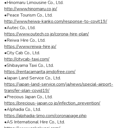
•Hinomaru Limousine Co., Ltd.
http://www.hinomaru.co.jp/
•Peace Tourism Co., Ltd.
http://www.heiwa-kanko.com/response-to-covit19/
•Autec Co., Ltd.
https://www.outech.co.jp/corona-hire-plan/
•Reiwa Hire Co., Ltd.
https://www.reiwa-hire.jp/
•City Cab Co., Ltd.
http://citycab-taxi.com/
•Shibayama Taxi Co., Ltd.
https://rentacarnarita.jimdofree.com/
•Japan Land Service Co., Ltd.
https://japan-land-service.com/ja/news/special-airport-
transfer-plan-covid19/
•Precious Japan Co., Ltd.
https://precious-japan.co.jp/infection_prevention/
•Alphadia Co., Ltd.
https://alphadia-limo.com/coronapage.php
•AS International Hire Co., Ltd.