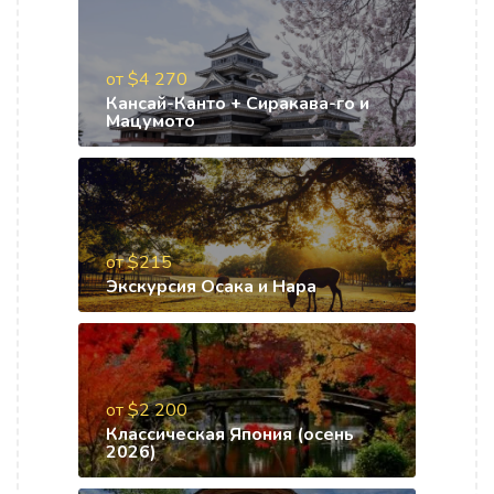
от $4 270
Кансай-Канто + Сиракава-го и
Мацумото
от $215
Экскурсия Осака и Нара
от $2 200
Классическая Япония (осень
2026)