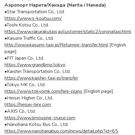
Аэропорт Нарита/Ханэда (Narita / Haneda)
•Star Transportation Co., Ltd.
https://www.s-koutsu.com/
•Toshi Kotsu Co., Ltd.
https://www.rakurakutaxi.jp/customer/static2/coronataxi.html
•Kasumi Traffic Co., Ltd.
http://www.kasumi-taxi.jp/Returnee-transfer.html
[English
page]
•FIT Japan Co., Ltd.
https://www.grandlimo.tokyo
•Kaishin Transportation Co., Ltd.
https://www.kaishin-taxi.jp/transfer
•Tokyo MK Co., Ltd.
https://www.tokyomk.com/hire-plans
[English page]
•Heisei Higher Co., Ltd.
https://heisei-hire.com
•AXIS Co., Ltd.
https://www.limousine-cruise.com
•Nanohana Kotsu Bus Co., Ltd.
https://www.nanohanabus.com/news/detail.php?id=65