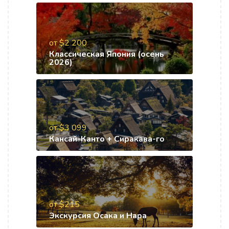
от $2 200
Классическая Япония (осень
2026)
от $3 099
Кансай-Канто + Сиракава-го
от $215
Экскурсия Осака и Нара