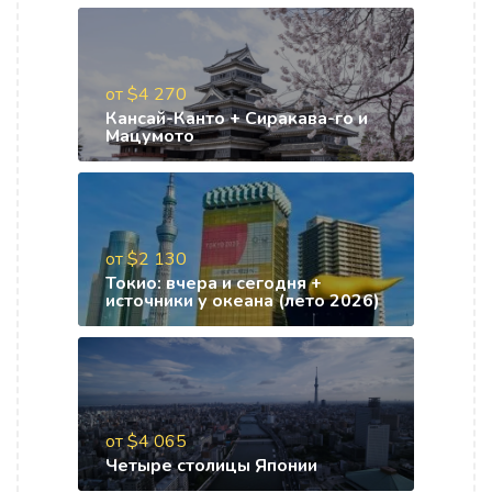
от $4 270
Кансай-Канто + Сиракава-го и
Мацумото
от $2 130
Токио: вчера и сегодня +
источники у океана (лето 2026)
от $4 065
Четыре столицы Японии