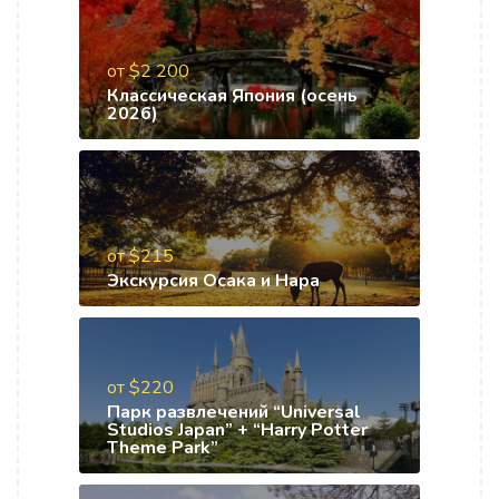
от $2 200
Классическая Япония (осень
2026)
от $215
Экскурсия Осака и Нара
от $220
Парк развлечений “Universal
Studios Japan” + “Harry Potter
Theme Park”