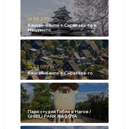
от $4 270
Кансай-Канто + Сиракава-го и
Мацумото
от $3 099
Кансай-Канто + Сиракава-го
Парк студии Гибли в Нагоя /
GHIBLI PARK NAGOYA