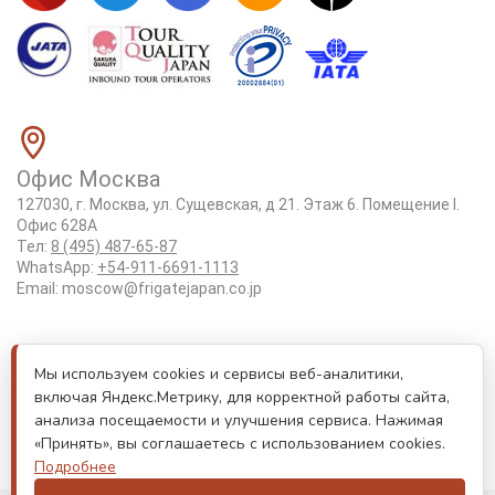
Офис Москва
127030, г. Москва, ул. Сущевская, д 21. Этаж 6. Помещение I.
Офис 628А
Тел:
8 (495) 487-65-87
WhatsApp:
+54-911-6691-1113
Email:
moscow@frigatejapan.co.jp
Положение об обработке персональных данных
Мы используем cookies и сервисы веб-аналитики,
Лицензия Tottori #3-92
включая Яндекс.Метрику, для корректной работы сайта,
Реестровый номер туроператора РТО 000170
анализа посещаемости и улучшения сервиса. Нажимая
«Принять», вы соглашаетесь с использованием cookies.
Лицензия JATA номер 6175
Подробнее