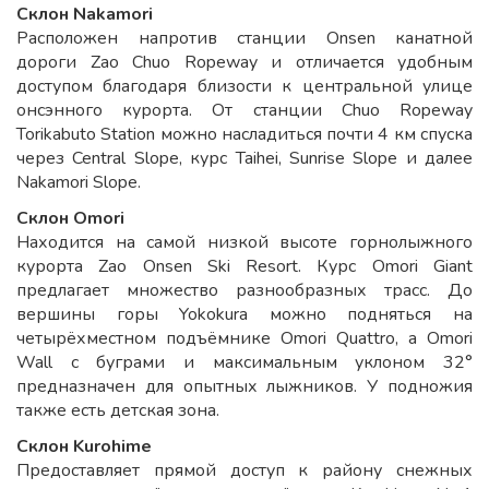
Склон Nakamori
Расположен напротив станции Onsen канатной
дороги Zao Chuo Ropeway и отличается удобным
доступом благодаря близости к центральной улице
онсэнного курорта. От станции Chuo Ropeway
Torikabuto Station можно насладиться почти 4 км спуска
через Central Slope, курс Taihei, Sunrise Slope и далее
Nakamori Slope.
Склон Omori
Находится на самой низкой высоте горнолыжного
курорта Zao Onsen Ski Resort. Курс Omori Giant
предлагает множество разнообразных трасс. До
вершины горы Yokokura можно подняться на
четырёхместном подъёмнике Omori Quattro, а Omori
Wall с буграми и максимальным уклоном 32°
предназначен для опытных лыжников. У подножия
также есть детская зона.
Склон Kurohime
Предоставляет прямой доступ к району снежных