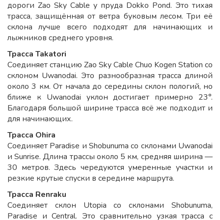
дороги Zao Sky Cable у пруда Dokko Pond. Это тихая
трасса, защищённая от ветра буковым лесом. Три её
склона лучше всего подходят для начинающих и
лыжников среднего уровня.
Трасса
Takatori
Соединяет станцию Zao Sky Cable Chuo Kogen Station со
склоном Uwanodai. Это разнообразная трасса длиной
около 3 км. От начала до середины склон пологий, но
ближе к Uwanodai уклон достигает примерно 23°.
Благодаря большой ширине трасса всё же подходит и
для начинающих.
Трасса
Ohira
Соединяет Paradise и Shobunuma со склонами Uwanodai
и Sunrise. Длина трассы около 5 км, средняя ширина —
30 метров. Здесь чередуются умеренные участки и
резкие крутые спуски в середине маршрута.
Трасса
Renraku
Соединяет склон Utopia со склонами Shobunuma,
Paradise и Central. Это сравнительно узкая трасса с