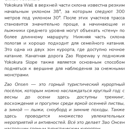
Yokokura Wall в верхней части склона известна резким
начальным уклоном 38°, за которым следуют 300
метров под уклоном 30°. После этих участков трасса
становится значительно проще, а начинающие и
лыжники среднего уровня могут объехать «стену» по
более длинному маршруту. Нижняя часть склона
пологая и хорошо подходит для семейного катания.
Это одна из двух зон курорта, где доступно ночное
катание. Канатная дорога Zao Ropeway у подножия
Yokokura Slope также является основным способом
подняться к вершине для наблюдения за снежными
монстрами.
Zao Onsen — это горный туристический курортный
посёлок, которым можно наслаждаться круглый год: с
весны до осени здесь доступны треккинг,
восхождения и прогулки среди яркой осенней листвы,
а зимой — лыжи, сноуборд и зимние походы. Также
здесь проводится множество увлекательных
мероприятий и активностей. Всё это делает Зао Онсен
настоящим горным туристическим курортом.