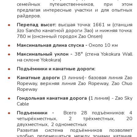
семейных путешественников, при этом
предлагая интересные участки и для опытных
райдеров.
Перепад высот:
высшая точка: 1661 м (станция
Jizo Sancho канатной дороги Зао) и нижняя точка:
780 м (онсэнный городок Zao Onsen)
Максимальная длина спуска -
Около 10 км
Максимальный уклон -
38° (стена Yokokura Wall
на склоне Yokokura)
Подъёмники и канатные дороги:
Канатные дороги
(3 линии)- базовая линия Zao
Ropeway, верхняя линия Zao Ropeway, Zao Chuo
Ropeway
Гондольная канатная дорога (
1 линия) - Zao Sky
Cable
Подъемники -
Всего 28 подъёмников: 4
четырёхместных, 2 трёхместных, 20
двухместных, 2 одноместных
Развитая система подъёмников позволяет
удобно перемещаться между зонами катания,