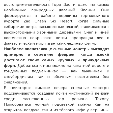
достопримечательность Гора Зао и одно из самых
необычных природных явлений Японии. Они
формируются в районе вершины горнолыжного
курорта Zao Onsen Ski Resort, когда сильные
сибирские ветра, насыщенные влагой, сталкиваются с
высокогорными хвойными деревьями. Снег и иней
постепенно покрывают ветви, превращая лес в
фантастический мир гигантских ледяных фигур.
Наиболее впечатляюще снежные монстры выглядят
примерно в середине февраля, когда дзюхё
достигают своих самых крупных и причудливых
форм.
Добраться к ним можно на канатной дороге и
гондольных подъёмниках — как лыжникам и
сноубордистам, так и обычным посетителям без
снаряжения.
В некоторые зимние вечера снежные монстры
подсвечиваются, создавая почти мистический пейзаж
среди заснеженных гор региона Тохоку.
Полюбоваться ночной подсветкой можно как на
открытом воздухе, так и из тёплого кафе у вершины.