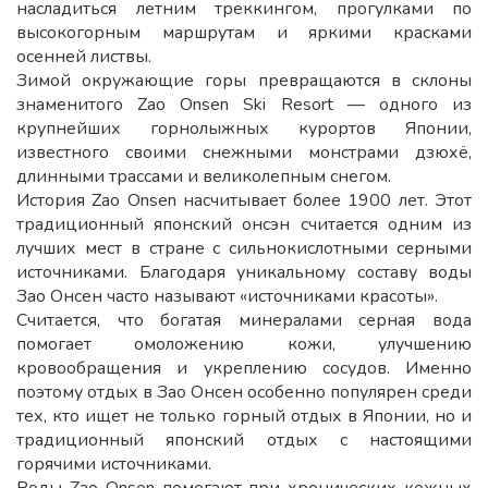
насладиться летним треккингом, прогулками по
высокогорным маршрутам и яркими красками
осенней листвы.
Зимой окружающие горы превращаются в склоны
знаменитого Zao Onsen Ski Resort — одного из
крупнейших горнолыжных курортов Японии,
известного своими снежными монстрами дзюхё,
длинными трассами и великолепным снегом.
История Zao Onsen насчитывает более 1900 лет. Этот
традиционный японский онсэн считается одним из
лучших мест в стране с сильнокислотными серными
источниками. Благодаря уникальному составу воды
Зао Онсен часто называют «источниками красоты».
Считается, что богатая минералами серная вода
помогает омоложению кожи, улучшению
кровообращения и укреплению сосудов. Именно
поэтому отдых в Зао Онсен особенно популярен среди
тех, кто ищет не только горный отдых в Японии, но и
традиционный японский отдых с настоящими
горячими источниками.