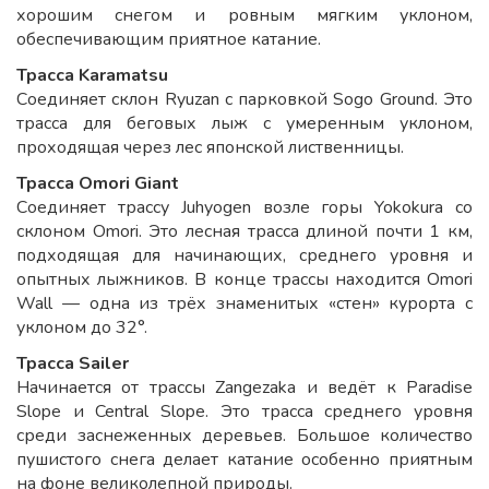
хорошим снегом и ровным мягким уклоном,
обеспечивающим приятное катание.
Трасса
Karamatsu
Соединяет склон Ryuzan с парковкой Sogo Ground. Это
трасса для беговых лыж с умеренным уклоном,
проходящая через лес японской лиственницы.
Трасса
Omori Giant
Соединяет трассу Juhyogen возле горы Yokokura со
склоном Omori. Это лесная трасса длиной почти 1 км,
подходящая для начинающих, среднего уровня и
опытных лыжников. В конце трассы находится Omori
Wall — одна из трёх знаменитых «стен» курорта с
уклоном до 32°.
Трасса
Sailer
Начинается от трассы Zangezaka и ведёт к Paradise
Slope и Central Slope. Это трасса среднего уровня
среди заснеженных деревьев. Большое количество
пушистого снега делает катание особенно приятным
на фоне великолепной природы.