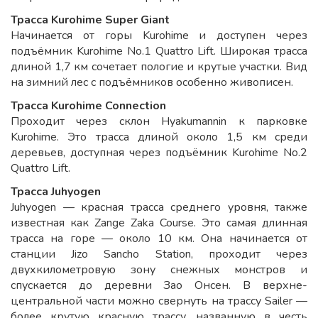
Трасса
Kurohime Super Giant
Начинается от горы Kurohime и доступен через
подъёмник Kurohime No.1 Quattro Lift. Широкая трасса
длиной 1,7 км сочетает пологие и крутые участки. Вид
на зимний лес с подъёмников особенно живописен.
Трасса
Kurohime Connection
Проходит через склон Hyakumannin к парковке
Kurohime. Это трасса длиной около 1,5 км среди
деревьев, доступная через подъёмник Kurohime No.2
Quattro Lift.
Трасса Juhyogen
Juhyogen — красная трасса среднего уровня, также
известная как Zange Zaka Course. Это самая длинная
трасса на горе — около 10 км. Она начинается от
станции Jizo Sancho Station, проходит через
двухкилометровую зону снежных монстров и
спускается до деревни Зао Онсен. В верхне-
центральной части можно свернуть на трассу Sailer —
более крутую красную трассу, названную в честь