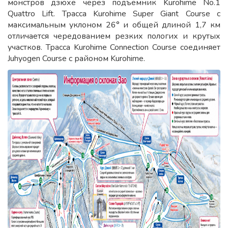
монстров дзюхё через подъёмник Kurohime No.1
Quattro Lift. Трасса Kurohime Super Giant Course с
максимальным уклоном 26° и общей длиной 1,7 км
отличается чередованием резких пологих и крутых
участков. Трасса Kurohime Connection Course соединяет
Juhyogen Course с районом Kurohime.