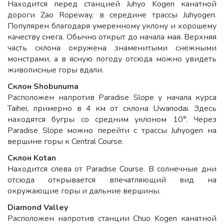
Находится перед станцией Juhyo Kogen канатной
дороги Zao Ropeway, в середине трассы Juhyogen.
Популярен благодаря умеренному уклону и хорошему
качеству снега. Обычно открыт до начала мая. Верхняя
часть склона окружена знаменитыми снежными
монстрами, а в ясную погоду отсюда можно увидеть
живописные горы вдали.
Склон Shobunuma
Расположен напротив Paradise Slope у начала курса
Taihei, примерно в 4 км от склона Uwanodai. Здесь
находятся бугры со средним уклоном 10°. Через
Paradise Slope можно перейти с трассы Juhyogen на
вершине горы к Central Course.
Склон Kotan
Находится слева от Paradise Course. В солнечные дни
отсюда открывается впечатляющий вид на
окружающие горы и дальние вершины.
Diamond Valley
Расположен напротив станции Chuo Kogen канатной