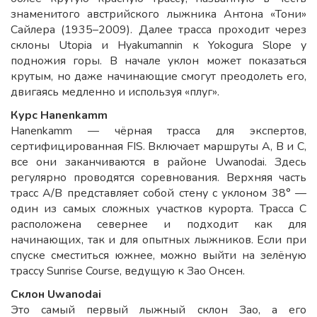
знаменитого австрийского лыжника Антона «Тони»
Сайлера (1935–2009). Далее трасса проходит через
склоны Utopia и Hyakumannin к Yokogura Slope у
подножия горы. В начале уклон может показаться
крутым, но даже начинающие смогут преодолеть его,
двигаясь медленно и используя «плуг».
Курс Hanenkamm
Hanenkamm — чёрная трасса для экспертов,
сертифицированная FIS. Включает маршруты A, B и C,
все они заканчиваются в районе Uwanodai. Здесь
регулярно проводятся соревнования. Верхняя часть
трасс A/B представляет собой стену с уклоном 38° —
один из самых сложных участков курорта. Трасса C
расположена севернее и подходит как для
начинающих, так и для опытных лыжников. Если при
спуске сместиться южнее, можно выйти на зелёную
трассу Sunrise Course, ведущую к Зао Онсен.
Склон Uwanodai
Это самый первый лыжный склон Зао, а его