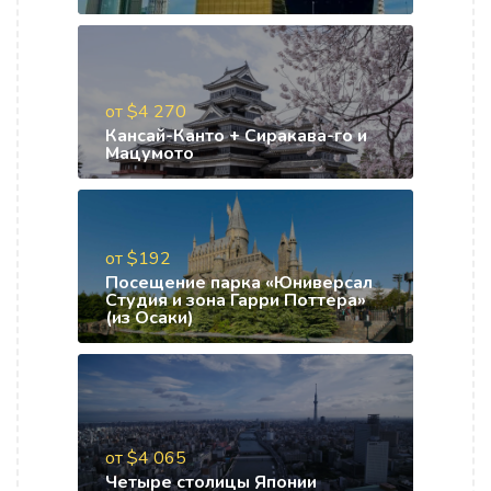
от $4 270
Кансай-Канто + Сиракава-го и
Мацумото
от $192
Посещение парка «Юниверсал
Студия и зона Гарри Поттера»
(из Осаки)
от $4 065
Четыре столицы Японии