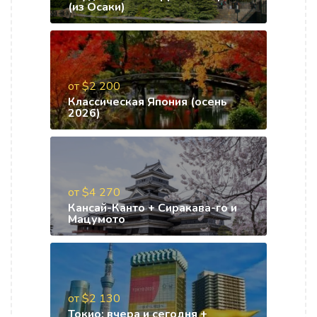
(из Осаки)
от $2 200
Классическая Япония (осень
2026)
от $4 270
Кансай-Канто + Сиракава-го и
Мацумото
от $2 130
Токио: вчера и сегодня +