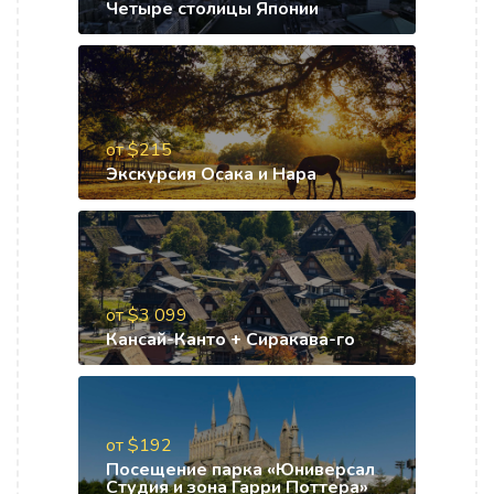
Четыре столицы Японии
от $215
Экскурсия Осака и Нара
от $3 099
Кансай-Канто + Сиракава-го
от $192
Посещение парка «Юниверсал
Студия и зона Гарри Поттера»