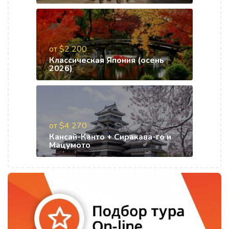
от $2 200
Классическая Япония (осень
2026)
от $4 270
Кансай-Канто + Сиракава-го и
Мацумото