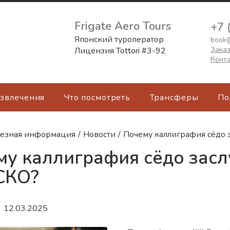
Frigate Aero Tours
+7 
Японский туроператор
book@
Заказ
Лицензия Tottori #3-92
Конт
азвлечения
Что посмотреть
Трансферы
По
езная информация
/
Новости
/
Почему каллиграфия сёдо
му каллиграфия сёдо зас
СКО?
12.03.2025