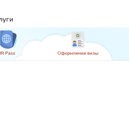
луги
JR Pass
Оформление визы