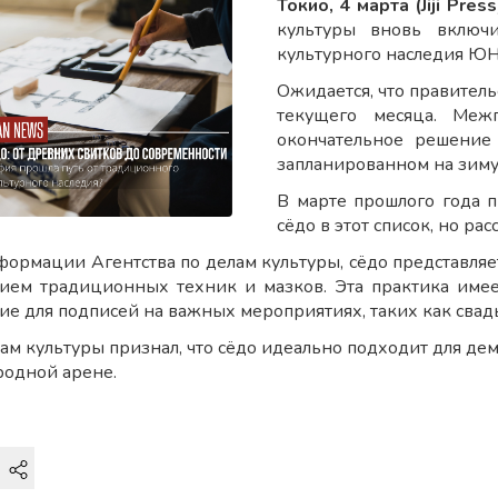
Токио, 4 марта (Jiji Press
культуры вновь включи
культурного наследия Ю
Ожидается, что правите
текущего месяца. Меж
окончательное решение 
запланированном на зиму
В марте прошлого года 
сёдо в этот список, но ра
формации Агентства по делам культуры, сёдо представляе
ием традиционных техник и мазков. Эта практика имее
ие для подписей на важных мероприятиях, таких как свад
лам культуры признал, что сёдо идеально подходит для де
одной арене.