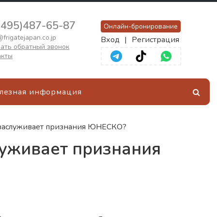
(495)487-65-87
Онлайн-бронирование
frigatejapan.co.jp
Вход
|
Регистрация
ать обратный звонок
акты
лезная информация
 заслуживает признания ЮНЕСКО?
луживает признания