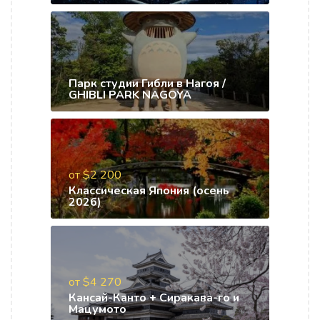
Парк студии Гибли в Нагоя /
GHIBLI PARK NAGOYA
от $2 200
Классическая Япония (осень
2026)
от $4 270
Кансай-Канто + Сиракава-го и
Мацумото