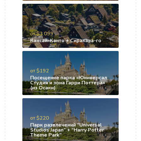
от $3 099
Кансай-Канто + Сиракава-го
от $192
Посещение парка «Юниверсал
Студия и зона Гарри Поттера»
(из Осаки)
от $220
Парк развлечений “Universal
Studios Japan” + “Harry Potter
Theme Park”