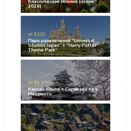
Классическая Япония (осень
2026)
от $220
Парк развлечений “Universal
Studios Japan” + “Harry Potter
Theme Park”
от $4 270
Кансай-Канто + Сиракава-го и
Мацумото