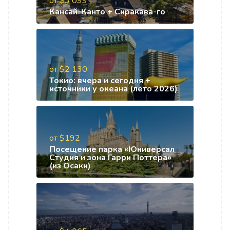
от $3 099
Кансай-Канто + Сиракава-го
от $2 130
Токио: вчера и сегодня +
источники у океана (лето 2026)
от $192
Посещение парка «Юниверсал
Студия и зона Гарри Поттера»
(из Осаки)