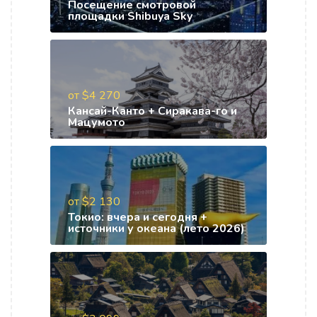
Посещение смотровой
площадки Shibuya Sky
от $4 270
Кансай-Канто + Сиракава-го и
Мацумото
от $2 130
Токио: вчера и сегодня +
источники у океана (лето 2026)