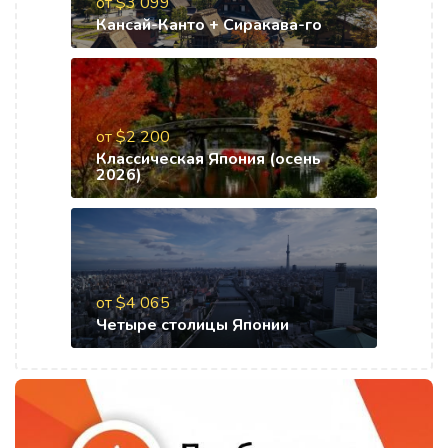
от $3 099
Кансай-Канто + Сиракава-го
от $2 200
Классическая Япония (осень
2026)
от $4 065
Четыре столицы Японии