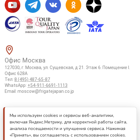
Офис Москва
127030, г. Москва, ул. Сущевская, д 21. Этаж 6. Помещение I.
Офис 628А
Тел:
8 (495) 487-65-87
WhatsApp:
+54-911-6691-1113
Email:
moscow@frigatejapan.co.jp
Положение об обработке персональных данных
Мы используем cookies и сервисы веб-аналитики,
Лицензия Tottori #3-92
включая Яндекс.Метрику, для корректной работы сайта,
Реестровый номер туроператора РТО 000170
анализа посещаемости и улучшения сервиса. Нажимая
«Принять», вы соглашаетесь с использованием cookies.
Лицензия JATA номер 6175