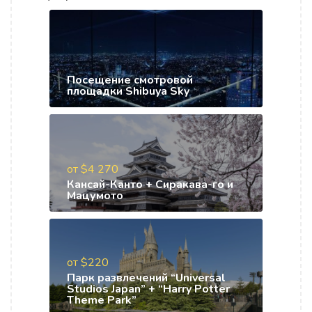
Посещение смотровой
площадки Shibuya Sky
от $4 270
Кансай-Канто + Сиракава-го и
Мацумото
от $220
Парк развлечений “Universal
Studios Japan” + “Harry Potter
Theme Park”