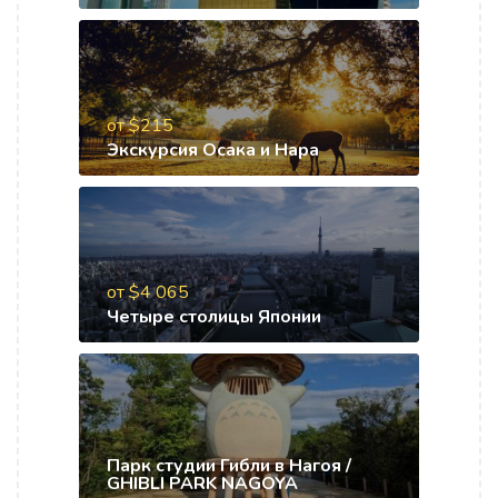
от $215
Экскурсия Осака и Нара
от $4 065
Четыре столицы Японии
Парк студии Гибли в Нагоя /
GHIBLI PARK NAGOYA