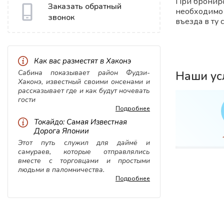
При бронир
Заказать обратный
необходимо 
звонок
въезда в ту 
выбрали для
Как вас разместят в Хаконэ
Сабина показывает район Фудзи-
Наши ус
Хаконэ, известный своими онсенами и
рассказывает где и как будут ночевать
гости
Подробнее
Токайдо: Самая Известная
Дорога Японии
вка
WiFi
Этот путь служил для даймё и
самураев, которые отправлялись
вместе с торговцами и простыми
людьми в паломничества.
Подробнее