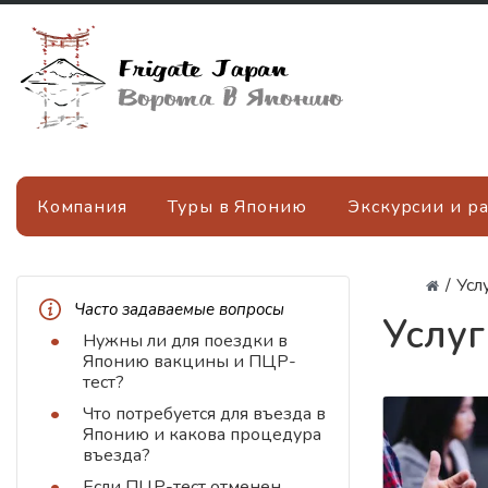
Компания
Туры в Японию
Экскурсии и р
/
Усл
Часто задаваемые вопросы
Услуг
Нужны ли для поездки в
Японию вакцины и ПЦР-
тест?
Что потребуется для въезда в
Японию и какова процедура
въезда?
Если ПЦР-тест отменен,