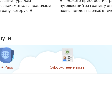
овании тура Вам
Вы можете приобрести стр
ознакомиться с правилами
путешествий за границу он
страну, которую Вы
полис придет на email в те
 отдыха.
минут после оплаты.
луги
JR Pass
Оформление визы