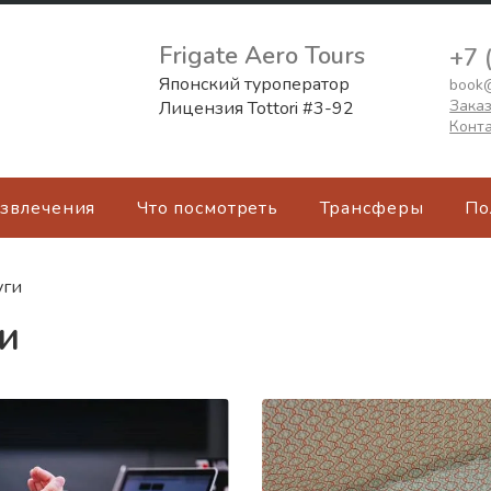
Frigate Aero Tours
+7 
Японский туроператор
book@
Заказ
Лицензия Tottori #3-92
Конт
азвлечения
Что посмотреть
Трансферы
По
уги
и