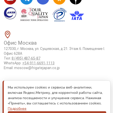
Офис Москва
127030, г. Москва, ул. Сущевская, д 21. Этаж 6. Помещение I.
Офис 628А
Тел:
8 (495) 487-65-87
WhatsApp:
+54-911-6691-1113
Email:
moscow@frigatejapan.co.jp
Положение об обработке персональных данных
Мы используем cookies и сервисы веб-аналитики,
Лицензия Tottori #3-92
включая Яндекс.Метрику, для корректной работы сайта,
Реестровый номер туроператора РТО 000170
анализа посещаемости и улучшения сервиса. Нажимая
«Принять», вы соглашаетесь с использованием cookies.
Лицензия JATA номер 6175
Подробнее