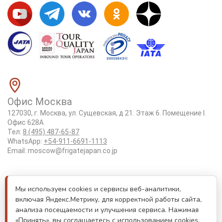
Офис Москва
127030, г. Москва, ул. Сущевская, д 21. Этаж 6. Помещение I.
Офис 628А
Тел:
8 (495) 487-65-87
WhatsApp:
+54-911-6691-1113
Email:
moscow@frigatejapan.co.jp
Положение об обработке персональных данных
Мы используем cookies и сервисы веб-аналитики,
Лицензия Tottori #3-92
включая Яндекс.Метрику, для корректной работы сайта,
Реестровый номер туроператора РТО 000170
анализа посещаемости и улучшения сервиса. Нажимая
«Принять», вы соглашаетесь с использованием cookies.