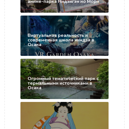
аниме-парка Нидзигэн но Мори
Виртуальная реальность и
современная школа ниндзя в
Осака
Огромный тематический парк с
термальными источниками в
Осака