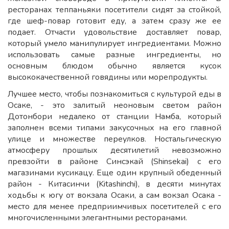
ресторанах теппаньяки посетители сидят за стойкой,
где шеф-повар готовит еду, а затем сразу же ее
подает. Отчасти удовольствие доставляет повар,
который умело манипулирует ингредиентами. Можно
использовать самые разные ингредиенты, но
основным блюдом обычно является кусок
высококачественной говядины или морепродукты.
Лучшее место, чтобы познакомиться с культурой еды в
Осаке, - это залитый неоновым светом район
Дотонбори недалеко от станции Намба, который
заполнен всеми типами закусочных на его главной
улице и множестве переулков. Ностальгическую
атмосферу прошлых десятилетий невозможно
превзойти в районе Синсэкай (Shinsekai) с его
магазинами кусикацу. Еще один крупный обеденный
район - Китасинчи (Kitashinchi), в десяти минутах
ходьбы к югу от вокзала Осаки, а сам вокзал Осака -
место для менее предприимчивых посетителей с его
многочисленными элегантными ресторанами.