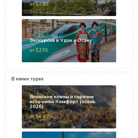
от $220
Экскурсия в Удзи и Осаку
от $235
В каких турах
Японские клены и горячие
источники Комфорт (осень
2026)
от $6 620