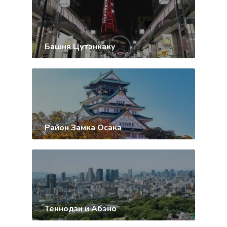
Башня Цутэнкаку
Район Замка Осака
Теннодзи и Абэно