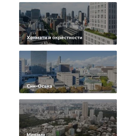
Хонмати и окрестности
Син-Осака
Минами