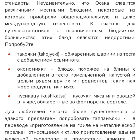
стандарты. Неудивительно, что Осака славится
различными местными блюдами, некоторые из
которых приобрели общенациональную и даже
международную известность. К счастью для
путешественников с ограниченным бюджетом,
большинство этих блюд являются недорогими.
Попробуйте:
такояки (takojyaki) - обжаренные шарики из теста
с добавлением осьминога,
окономияки - блюдо, похожее на блины c
добавлением в тесто измельченной капустой и
целым рядом других ингредиентов, таких как
морепродукты или мясо.
кусикацу (kushikatsu) - кусочки мяса или овощей
в кляре, обжаренные во фритюре на вертеле.
Для любителей чего-то более существенного и
эдакого, предлагаем попробовать тэппанъяки - в
переводе «приготовление на гриле на металлической
тарелке», относящееся к стилю приготовления еды на
железной сковороде в присутствии клиента. В