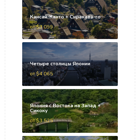
Кансай-Канто + Сиракава-го
от $3 099
Четыре столицы Японии
от $4 065
Япония с Востока на Запад +
Сикоку
от $3 525