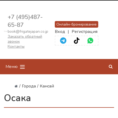
+7 (495)487-
65-87
Онлайн-бронирование
Вход
|
Регистрация
book@frigatejapan.co.jp
Заказать обратный
звонок
Контакты
Меню
/
Города
/
Кансай
Осака