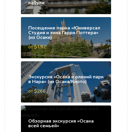
кабуки
Посещение парка «Юниверсал
Студия и зона Гарри Поттера»
(из Осаки)
от $192
Экскурсия «Осака и олений парк
в Нара» (из Осака/Киото)
от $266
Обзорная экскурсия «Осака
всей семьей»