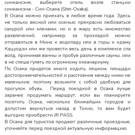
синкансэне, выберете отель возле станции
синкансэна - Син-Осака (Shin-Osaka).
В Осака можно приехать в любое время года. Здесь
не только весной или осенью прекрасно любоваться
сакурой или кленами, но и в жару есть множество
развлечений, например, за прохладой можно
отправиться в Мино к водопаду или в горы к храму
Кацуодзи или же провести весь день в комплексе спа
волд, принимая ванны и пробуя различные сауны, или
в не спеша гулять по огромному океанариуму.
По Осака придется много ходить пешком, площади
достопримечательностей и расстояния между ними не
маленькие, поэтому возьмите с собой удобную для
прогулок обувь. Перед поездкой в Осака лучше
заранее продумать маршрут, если вы планируете
посетить Осака, несколько ближайших городов и
допустим вернуться назад в Токио, то вам будет
выгодно приобрести JR PASS.
В Осака для туристов продают различные проездные,
уточняйте перед поездкой актуальную информацию.