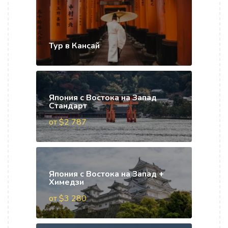
Тур в Кансай
Япония с Востока на Запад
Стандарт
от $2 787
Япония с Востока на Запад +
Химедзи
от $3 280