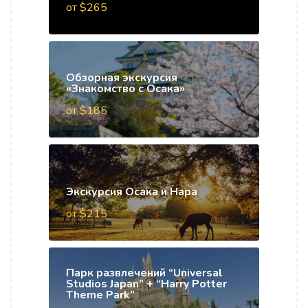
от $265
Обзорная экскурсия
«Знакомство с Осака»
от $185
Экскурсия Осака и Нара
от $215
Парк развлечений “Universal
Studios Japan” + “Harry Potter
Theme Park”