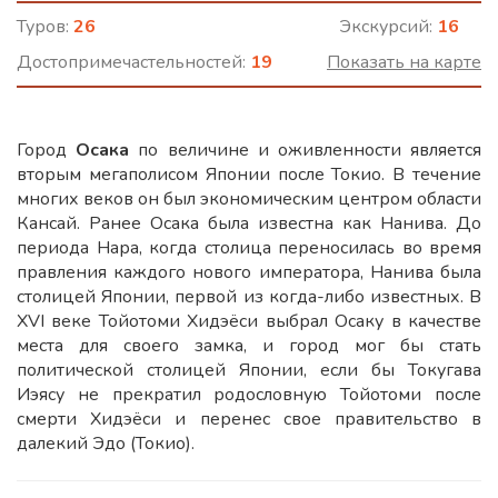
Туров:
26
Экскурсий:
16
Достопримечастельностей:
19
Показать на карте
Город
Осака
по величине и оживленности является
вторым мегаполисом Японии после Токио. В течение
многих веков он был экономическим центром области
Кансай. Ранее Осака была известна как Нанива. До
периода Нара, когда столица переносилась во время
правления каждого нового императора, Нанива была
столицей Японии, первой из когда-либо известных. В
XVI веке Тойотоми Хидэёси выбрал Осаку в качестве
места для своего замка, и город мог бы стать
политической столицей Японии, если бы Токугава
Иэясу не прекратил родословную Тойотоми после
смерти Хидэёси и перенес свое правительство в
далекий Эдо (Токио).