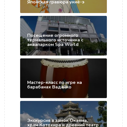
Японская гравюра укиё-э
Посещение огромного
термального источника с
аквапарком Spa World
Мастер-класс по игре на
барабанах Вадайко
Экскурсия в замок Окаяма,
храм Котохира и древний театр