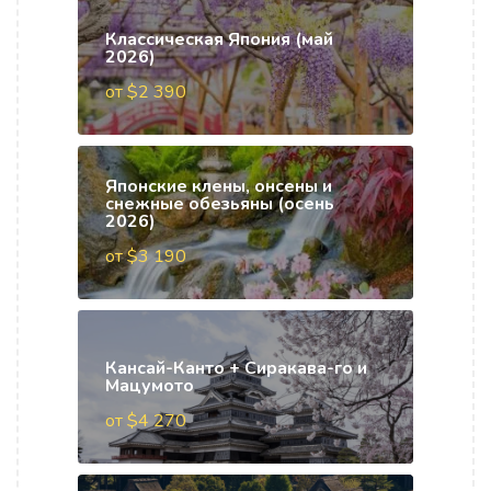
Классическая Япония (май
2026)
от $2 390
Японские клены, онсены и
снежные обезьяны (осень
2026)
от $3 190
Кансай-Канто + Сиракава-го и
Мацумото
от $4 270