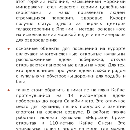
этот горячий источник, насыщенный морскими
минералами, стал известен своими целебными
свойствами и начал привлекать людей,
стремящихся поправить здоровье. Курорт
получил статус одного из первых центров
талассотерапии в Японии - метода, основанного
на использовании морской воды и её минералов
для оздоровления;
основные объекты для посещения на курорте
включают многочисленные открытые купальни,
расположенные вдоль побережья, откуда
открываются панорамные виды на море. Для тех,
кто предпочитает прогулки, вдоль пляжа и рядом
с купальнями обустроены дорожки для ходьбы и
бега;
также стоит обратить внимание на пляж Кайке,
протянувшийся на 14 километров вдоль
побережья до порта Сакайминато. Это отличное
место для купания, пеших прогулок и занятий
спортом на свежем воздухе. В районе пляжа
работает ножная купальня «Морской бриз»,
открытая к 110-летию Кайке Онсэн. Это
уникальная точка с видом на море, где можно