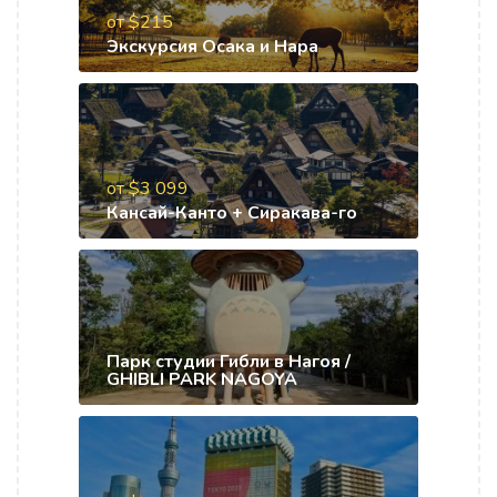
от $215
Экскурсия Осака и Нара
от $3 099
Кансай-Канто + Сиракава-го
Парк студии Гибли в Нагоя /
GHIBLI PARK NAGOYA