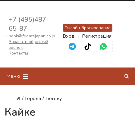
+7 (495)487-
65-87
Онлайн-бронирование
Вход
|
Регистрация
book@frigatejapan.co.jp
Заказать обратный
звонок
Контакты
Меню
/
Города
/
Тюгоку
Кайке