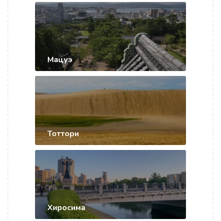
Мацуэ
Тоттори
Хиросима