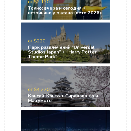
от $2 130
Токио: вчера и сегодня +
источники у океана (лето 2026)
от $220
Парк развлечений “Universal
Studios Japan” + “Harry Potter
Theme Park”
от $4 270
Кансай-Канто + Сиракава-го и
Мацумото