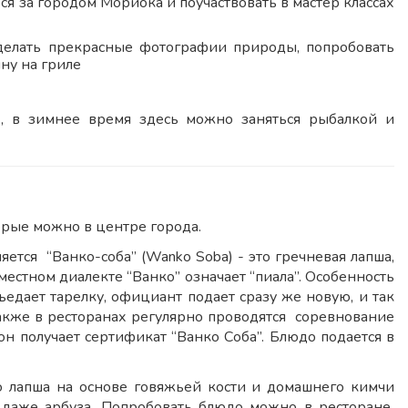
юся за городом Мориока и поучаствовать в мастер классах
сделать прекрасные фотографии природы, попробовать
ну на гриле
), в зимнее время здесь можно заняться рыбалкой и
орые можно в центре города.
ся “Ванко-соба” (Wanko Soba) - это гречневая лапша,
естном диалекте “Ванко” означает “пиала”. Особенность
ъедает тарелку, официант подает сразу же новую, и так
Также в ресторанах регулярно проводятся соревнование
 он получает сертификат “Ванко Соба”. Блюдо подается в
то лапша на основе говяжьей кости и домашнего кимчи
 даже арбуза. Попробовать блюдо можно в ресторане