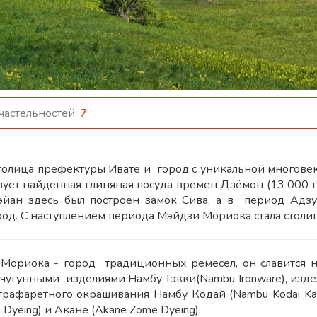
астельностей:
7
толица префектуры Ивате и город с уникальной многовек
вует найденная глиняная посуда времен Дзёмон (13 000 го
эйан здесь был построен замок Сива, а в период Адз
род. С наступлением периода Мэйдзи Мориока стала столиц
 Мориока - город традиционных ремесел, он славится н
), чугунными изделиями Намбу Тэкки(Nambu Ironware), из
трафаретного окрашивания Намбу Кодай (Nambu Kodai Kat
 Dyeing) и Акане (Akane Zome Dyeing).