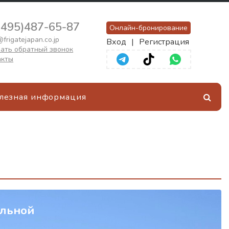
(495)487-65-87
Онлайн-бронирование
frigatejapan.co.jp
Вход
|
Регистрация
ать обратный звонок
акты
лезная информация
альной