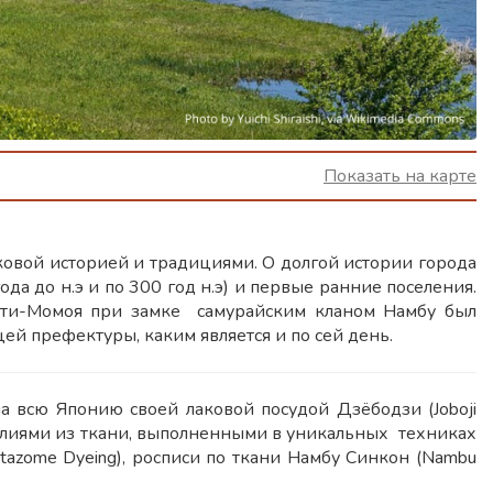
Показать на карте
овой историей и традициями. О долгой истории города
да до н.э и по 300 год н.э) и первые ранние поселения.
ути-Момоя при замке самурайским кланом Намбу был
ей префектуры, каким является и по сей день.
а всю Японию своей лаковой посудой Дзёбодзи (Joboji
делиями из ткани, выполненными в уникальных техниках
azome Dyeing), росписи по ткани Намбу Синкон (Nambu