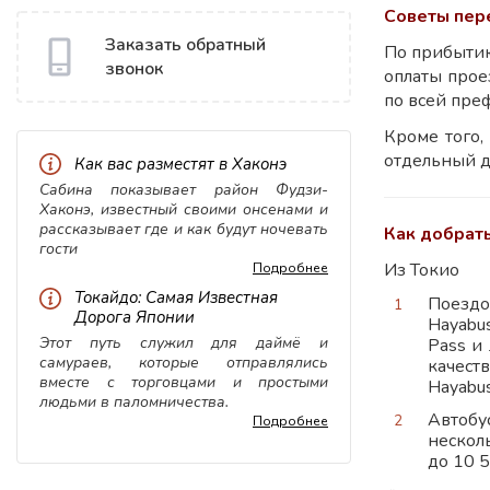
Советы пер
Заказать обратный
По прибытию
звонок
оплаты прое
по всей пре
Кроме того
отдельный де
Как вас разместят в Хаконэ
Сабина показывает район Фудзи-
Хаконэ, известный своими онсенами и
рассказывает где и как будут ночевать
Как добрат
гости
Из Токио
Подробнее
Токайдо: Самая Известная
Поездо
Дорога Японии
Hayabus
Этот путь служил для даймё и
Pass и
самураев, которые отправлялись
качест
вместе с торговцами и простыми
Hayabus
людьми в паломничества.
Автобу
Подробнее
нескол
до 10 5