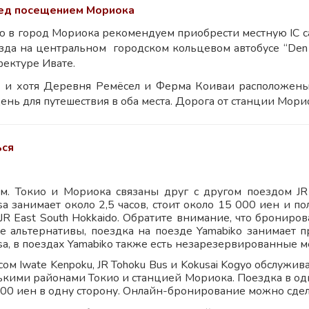
ед посещением Мориока
 в город Мориока рекомендуем приобрести местную IC car
зда на центральном городском кольцевом автобусе “Den
фектуре Ивате.
, и хотя Деревня Ремёсел и Ферма Коиваи расположены
нь для путешествия в оба места. Дорога от станции Морио
ься
м. Токио и Мориока связаны друг с другом поездом JR 
a занимает около 2,5 часов, стоит около 15 000 иен и пол
 JR East South Hokkaido. Обратите внимание, что брониро
ве альтернативы, поездка на поезде Yamabiko занимает п
a, в поездах Yamabiko также есть незарезервированные ме
сом Iwate Kenpoku, JR Tohoku Bus и Kokusai Kogyo обслуж
ькими районами Токио и станцией Мориока. Поездка в одну
00 иен в одну сторону. Онлайн-бронирование можно сделат