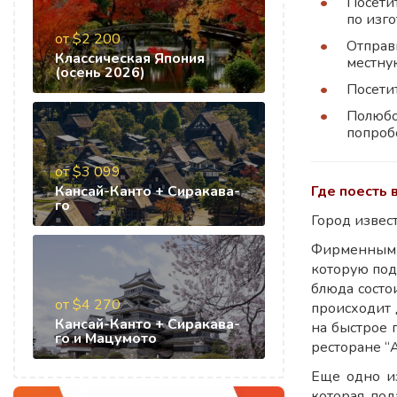
Посетит
по изг
от $2 200
Отправ
Классическая Япония
местну
(осень 2026)
Посетит
Полюбо
попроб
от $3 099
Кансай-Канто + Сиракава-
Где поесть 
го
Город извес
Фирменным б
которую под
блюда состо
от $4 270
происходит 
Кансай-Канто + Сиракава-
на быстрое 
го и Мацумото
ресторане “
Еще одно из
которая по