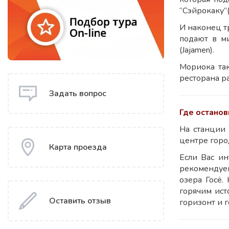
“Сэйрокаку”(
И наконец т
подают в м
(Jajamen).
Мориока та
ресторана р
Задать вопрос
Где останов
На станции 
центре горо
Карта проезда
Если Вас и
рекомендуем
озера Госё.
горячим ист
Оставить отзыв
горизонт и 