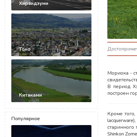
Хираидзуми
Достопримеч
Тоно
Мориока - с
свидетельст
В период Х
построен го
Китаками
Кроме того,
Популярное
lacquerware
старинного 
Shinkon Zome