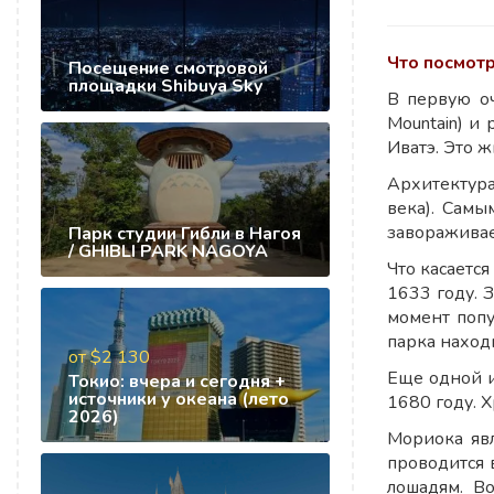
Что посмот
Посещение смотровой
площадки Shibuya Sky
В первую оч
Mountain) и 
Иватэ. Это 
Архитектура
века). Самы
завораживает
Парк студии Гибли в Нагоя
/ GHIBLI PARK NAGOYA
Что касается
1633 году. 
момент попу
парка находи
от $2 130
Еще одной и
Токио: вчера и сегодня +
источники у океана (лето
1680 году. 
2026)
Мориока явл
проводится 
лошадям. В