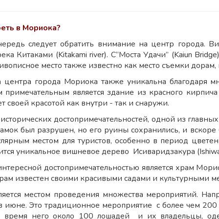
реть в Мориока?
ередь следует обратить внимание на центр города. Ви
река Китаками (Kitakami river). С“Моста Удачи” (Kaiun Bri
живописное место также известно как место съемки дорам,
 центра города Мориока также уникальна благодаря мн
м примечательным является здание из красного кирпича - 
 своей красотой как внутри - так и снаружи.
 исторических достопримечательностей, одной из главных 
Замок был разрушен, но его руины сохранились, и вскоре 
лярным местом для туристов, особенно в период цветен
тся уникальное вишневое дерево Исиваридзакура (Ishiwariz
нтересной достопримечательностью является храм Мориока
Храм известен своими красивыми садами и культурными м
яется местом проведения множества мероприятий. Напр
в июне. Это традиционное мероприятие с более чем 20
о время него около 100 лошадей и их владельцы, оде