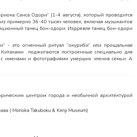
ока Санса Одори” (1-4 августа), который проводится
 из примерно 36-40 тысяч человек, включая музыкантов
диционный танец бон-одори. Издревле танец бон-одори
и” - это огненный ритуал “окуриби” или прощальная
 Китаками поджигаются построенные специально для
 с именами и фотографиями умерших членов семьи. А
сторическим центром города и необычной архитектурой
а ( Morioka Takuboku & Kenji Museum)