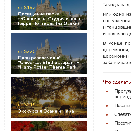
Такидзава д
от $192
Посещение парка
Или одно из
«Юниверсал Студия и зона
наступления
Гарри Поттера» (из Осаки)
и танцовщик
исполняли дл
В конце пр
церемония,
от $220
церемонии 
Парк развлечений
“Universal Studios Japan” +
заканчивает
“Harry Potter Theme Park”
Что сделать
Прогул
период
от $215
Посетит
Экскурсия Осака и Нара
Сделат
Посети