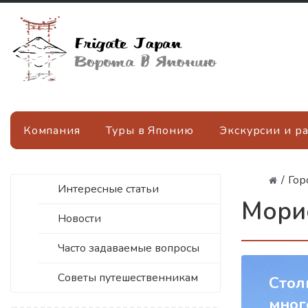
Компания
Туры в Японию
Экскурсии и р
/
Гор
Интересные статьи
Мори
Новости
Часто задаваемые вопросы
Советы путешественникам
Cтол
мног