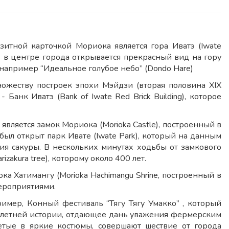
зитной карточкой Мориока является гора Иватэ (Iwate
dge) в центре города открывается прекрасный вид на гору
 например “Идеальное голубое небо” (Dondo Hare)
ожеству построек эпохи Мэйдзи (вторая половина XIX
Банк Иватэ (Bank of Iwate Red Brick Building), которое
является замок Мориока (Morioka Castle), построенный в
был открыт парк Ивате (Iwate Park), который на данным
ия сакуры. В нескольких минутах ходьбы от замкового
akura tree), которому около 400 лет.
 Хатимангу (Morioka Hachimangu Shrine, построенный в
ероприятиями.
имер, Конный фестиваль “Тягу Тягу Умакко” , который
0 летней истории, отдающее дань уважения фермерским
тые в яркие костюмы, совершают шествие от города