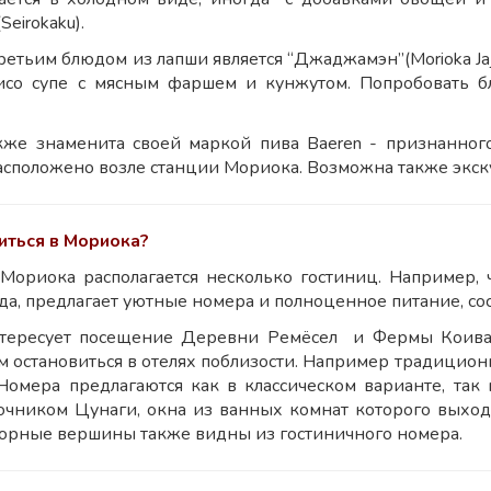
Seirokaku).
ретьим блюдом из лапши является “Джаджамэн”(Morioka Ja
исо супе с мясным фаршем и кунжутом. Попробовать 
кже знаменита своей маркой пива Baeren - признанног
асположено возле станции Мориока. Возможна также экск
иться в Мориока?
Мориока располагается несколько гостиниц. Например, 
да, предлагает уютные номера и полноценное питание, со
нтересует посещение Деревни Ремёсел и Фермы Коиваи
 остановиться в отелях поблизости. Например традиционн
 Номера предлагаются как в классическом варианте, та
очником Цунаги, окна из ванных комнат которого вых
горные вершины также видны из гостиничного номера.