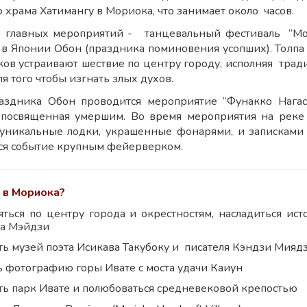
о храма Хатимангу в Мориока, что занимает около часов.
 главных мероприятий - танцевальный фестиваль “Мори
 в Японии Обон (праздника поминовения усопших). Толпа
ов устраивают шествие по центру городу, исполняя тра
я того чтобы изгнать злых духов.
аздника Обон проводится мероприятие “Фунакко Нагас
 посвященная умершим. Во время мероприятия на реке
уникальные лодки, украшенные фонарями, и записками
ся событие крупным фейерверком.
 в Мориока?
яться по центру города и окрестностям, насладиться и
а Мэйдзи
ь музей поэта Исикава Такубоку и писателя Кэндзи Миядзав
ь фотографию горы Ивате с моста удачи Каиун
ть парк Ивате и полюбоваться средневековой крепостью