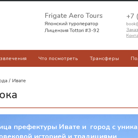
Frigate Aero Tours
+7 
Японский туроператор
book@
Заказ
Лицензия Tottori #3-92
Конт
азвлечения
Что посмотреть
Трансферы
По
ода
/
Ивате
ока
ица префектуры Ивате и город с уник
овековой историей и традициями