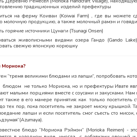
ь Деревню Ремёсел (Morioka Handcraft Village), находящу
отовлению традиционных изделий префектуры
иться на ферму Коиваи (Koiwai Farm) , где вы можете 
ю молочную продукцию, а также молочный рамэн и говяди
ь горячие источники Цунаги (Tsunagi Onsen)
ваться живописными видами озера Гандо (Gando Lake
овать свежую японскую корюшку
в Мориока?
тен “тремя великими блюдами из лапши”, попробовать кот
людом не только Мориока, но и префектуры Ивате являет
ают малыми порциями вместе с соусами и закусками. Нам м
ит также в его манере принятия: как только посетитель с
до тех пор, пока посетитель не закроет миску крышкой. 
поедание лапши и если посетитель смог съесть сто мисок,
Адзумая”(Azumaya).
вестное блюдо “Мориока Рэймэн” (Morioka Reimen) - э
дается в холодном виде, иногда с добавками овощей и