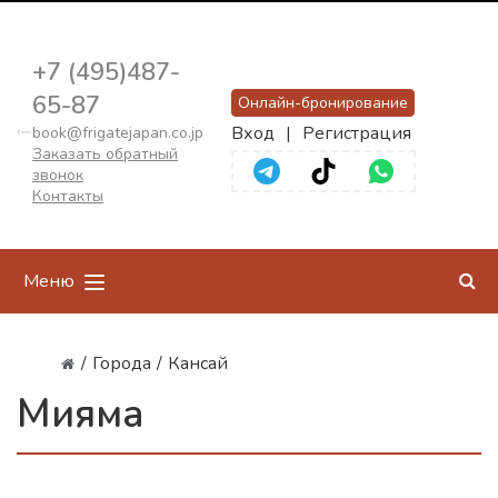
+7 (495)487-
65-87
Онлайн-бронирование
Вход
|
Регистрация
book@frigatejapan.co.jp
Заказать обратный
звонок
Контакты
Меню
/
Города
/
Кансай
Мияма