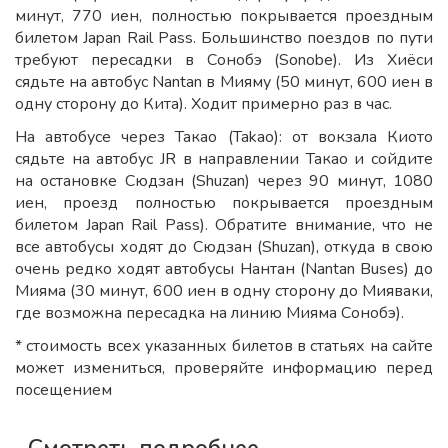
минут, 770 иен, полностью покрывается проездным
билетом Japan Rail Pass. Большинство поездов по пути
требуют пересадки в Сонобэ (Sonobe). Из Хиёси
сядьте на автобус Nantan в Мияму (50 минут, 600 иен в
одну сторону до Кита). Ходит примерно раз в час.
На автобусе через Такао (Takao): от вокзала Киото
сядьте на автобус JR в направлении Такао и сойдите
на остановке Сюдзан (Shuzan) через 90 минут, 1080
иен, проезд полностью покрывается проездным
билетом Japan Rail Pass). Обратите внимание, что не
все автобусы ходят до Сюдзан (Shuzan), откуда в свою
очень редко ходят автобусы Нантан (Nantan Buses) до
Мияма (30 минут, 600 иен в одну сторону до Мияваки,
где возможна пересадка на линию Мияма Сонобэ).
* стоимость всех указанных билетов в статьях на сайте
может измениться, проверяйте информацию перед
посещением