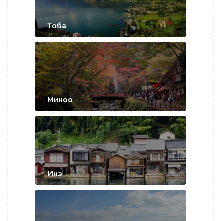
Тоба
Миноо
Инэ