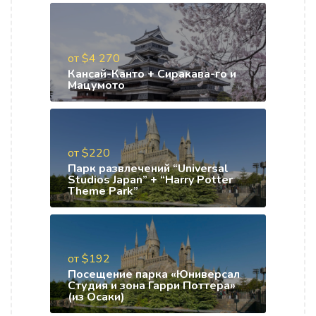
от $4 270
Кансай-Канто + Сиракава-го и
Мацумото
от $220
Парк развлечений “Universal
Studios Japan” + “Harry Potter
Theme Park”
от $192
Посещение парка «Юниверсал
Студия и зона Гарри Поттера»
(из Осаки)