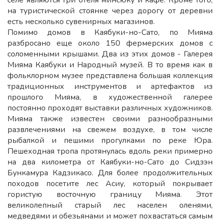
селе являются три отеля минсюку и кафе. Кроме того,
на туристической стоянке через дорогу от деревни
есть несколько сувенирных магазинов.
Помимо домов в Каябуки-но-Сато, по Мияма
разбросано еще около 150 фермерских домов с
соломенными крышами. Два из этих домов - Галерея
Мияма Каябуки и Народный музей. В то время как в
фольклорном музее представлена ​​большая коллекция
традиционных инструментов и артефактов из
прошлого Мияма, в художественной галерее
постоянно проходят выставки различных художников.
Мияма также известен своими разнообразными
развлечениями на свежем воздухе, в том числе
рыбалкой и пешими прогулками по реке Юра.
Пешеходная тропа протянулась вдоль реки примерно
на два километра от Каябуки-но-Сато до Сидзэн
Бункамура Кадзикасо. Для более продолжительных
походов посетите лес Асиу, который покрывает
гористую восточную границу Мияма. Этот
великолепный старый лес населен оленями,
медведями и обезьянами и может похвастаться самым