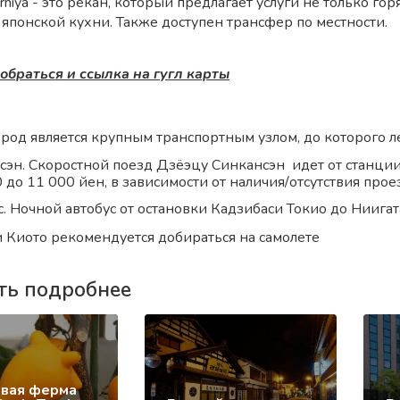
rniya - это рёкан, который предлагает услуги не только го
японской кухни. Также доступен трансфер по местности.
обраться и ссылка на гугл карты
род является крупным транспортным узлом, до которого ле
сэн. Скоростной поезд Дзёэцу Синкансэн идет от станции
 до 11 000 йен, в зависимости от наличия/отсутствия прое
. Ночной автобус от остановки Кадзибаси Токио до Ниигата
и Киото рекомендуется добираться на самолете
ть подробнее
вая ферма