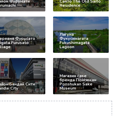
айон Фурумати
Сайто The Old Saito
urumachi
Residence
Лагуна
еревня Фурусато
Фукусимагата
igata Furusato
Fukushimagata
illage
Lagoon
Магазин саке
бренда Понсюкан
айон Бандай Сити
Ponshukan Sake
ndai City
Museum