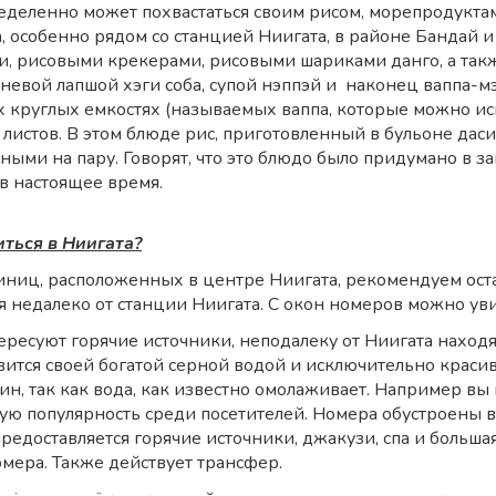
еделенно может похвастаться своим рисом, морепродукта
а, особенно рядом со станцией Ниигата, в районе Бандай 
си, рисовыми крекерами, рисовыми шариками данго, а так
чневой лапшой хэги соба, супой нэппэй и наконец ваппа-м
 круглых емкостях (называемых ваппа, которые можно исп
листов. В этом блюде рис, приготовленный в бульоне дас
ыми на пару. Говорят, что это блюдо было придумано в за
в настоящее время.
иться в Ниигата?
тиниц, расположенных в центре Ниигата, рекомендуем оста
 недалеко от станции Ниигата. С окон номеров можно ув
тересуют горячие источники, неподалеку от Ниигата наход
вится своей богатой серной водой и исключительно крас
н, так как вода, как известно омолаживает. Например вы 
ую популярность среди посетителей. Номера обустроены в 
 предоставляется горячие источники, джакузи, спа и больш
омера. Также действует трансфер.