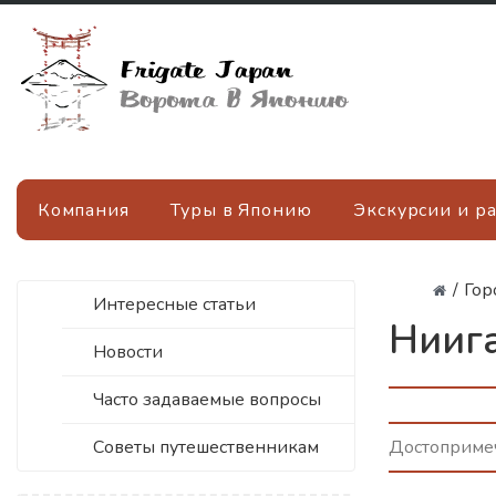
Компания
Туры в Японию
Экскурсии и р
/
Гор
Интересные статьи
Ниига
Новости
Часто задаваемые вопросы
Советы путешественникам
Достопримеч
Мест
пейз