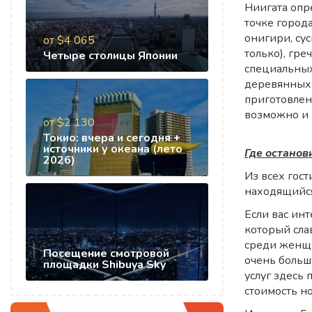
Ниигата опр
точке город
онигири, су
от $4 065
только), гре
Четыре столицы Японии
специальных
деревянных 
приготовленн
возможно и 
от $2 130
Токио: вчера и сегодня +
источники у океана (лето
Где останов
2026)
Из всех гос
находящийся
Если вас ин
который сла
среди женщи
Посещение смотровой
очень больш
площадки Shibuya Sky
услуг здесь
стоимость н