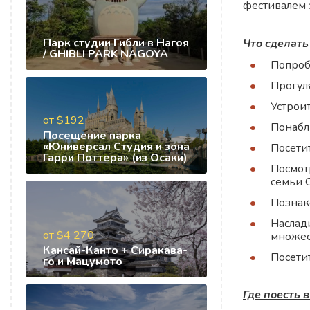
фестивалем 
Парк студии Гибли в Нагоя
Что сделать
/ GHIBLI PARK NAGOYA
Попроб
Прогул
Устрои
от $192
Понабл
Посещение парка
«Юниверсал Студия и зона
Посети
Гарри Поттера» (из Осаки)
Посмот
семьи 
Познак
Наслад
от $4 270
множес
Кансай-Канто + Сиракава-
Посети
го и Мацумото
Где поесть 