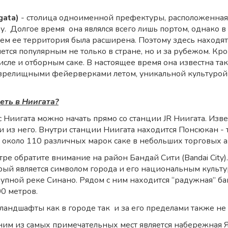
альной культурой и кухней
igata)
- столица одноименной префектуры, расположенная 
у. Долгое время она являлся всего лишь портом, однако в
чем ее территория была расширена. Поэтому здесь находят
ется популярным не только в стране, но и за рубежом. Кр
 числе и отборным саке. В настоящее время она известна 
зрелищными фейерверками летом, уникальной культурой и
еть в Ниигата?
 Ниигата можно начать прямо со станции JR Ниигата. Изве
и из него. Внутри станции Ниигата находится Понсюкан - 
 около 110 различных марок саке в небольших торговых а
ре обратите внимание на район Бандай Сити (Bandai City)
торый является символом города и его национальным куль
рупной реке Синано. Рядом с ним находится “радужная” баш
00 метров.
андшафты как в городе так и за его пределами также не
ним из самых примечательных мест является набережная Яс