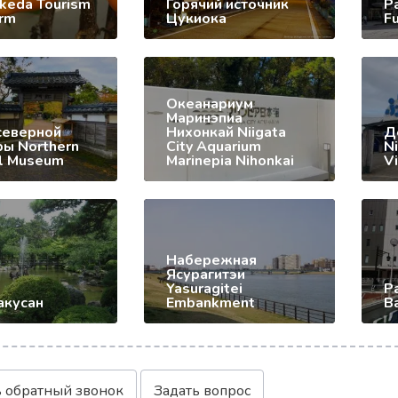
Ikeda Tourism
Горячий источник
Р
arm
Цукиока
F
Океанариум
Маринэпиа
северной
Нихонкай Niigata
Д
ры Northern
City Aquarium
Ni
al Museum
Marinepia Nihonkai
V
Набережная
Ясурагитэи
Yasuragitei
Р
акусан
Embankment
Ba
ь обратный звонок
Задать вопрос