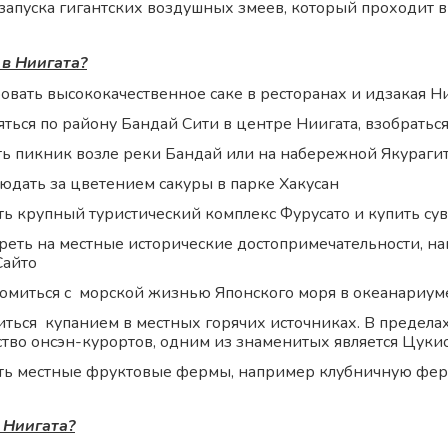
запуска гигантских воздушных змеев, который проходит в
 в Ниигата?
овать высококачественное саке в ресторанах и идзакая Н
яться по району Бандай Сити в центре Ниигата, взобратьс
ть пикник возле реки Бандай или на набережной Якураги
юдать за цветением сакуры в парке Хакусан
ть крупный туристический комплекс Фурусато и купить су
реть на местные исторические достопримечательности, 
Сайто
омиться с морской жизнью Японского моря в океанариум
иться купанием в местных горячих источниках. В пределах
тво онсэн-курортов, одним из знаменитых является Цукиок
ть местные фруктовые фермы, например клубничную фер
в Ниигата?