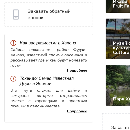
Икэда 
Fruit F
Заказать обратный
звонок
Музей 
Как вас разместят в Хаконэ
культу
Сабина показывает район Фудзи-
Cultur
Хаконэ, известный своими онсенами и
рассказывает где и как будут ночевать
гости
Подробнее
Токайдо: Самая Известная
Дорога Японии
Этот путь служил для даймё и
самураев, которые отправлялись
Парк Х
вместе с торговцами и простыми
людьми в паломничества.
Подробнее
Заказат