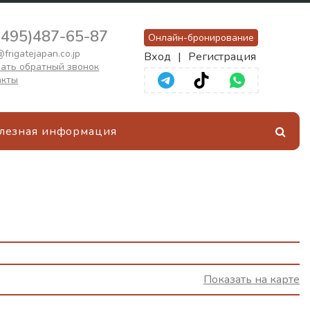
(495)487-65-87
Онлайн-бронирование
frigatejapan.co.jp
Вход
|
Регистрация
ать обратный звонок
акты
лезная информация
Показать на карте
и
ом,