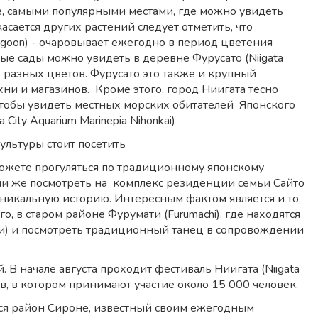
ее, самыми популярными местами, где можно увидеть
касается других растений следует отметить, что
agoon) - очаровывает ежегодно в период цветения
ные сады можно увидеть в деревне Фурусато (Niigata
ых разных цветов. Фурусато это также и крупный
хни и магазинов. Кроме этого, город Ниигата тесно
Чтобы увидеть местных морских обитателей Японского
ity Aquarium Marinepia Nihonkai)
культуры стоит посетить
 можете прогуляться по традиционному японскому
ли же посмотреть на комплекс резиденции семьи Сайто
 уникальную историю. Интересным фактом является и то,
о, в старом районе Фурумати (Furumachi), где находятся
йги) и посмотреть традиционный танец в сопровождении
В начале августа проходит фестиваль Ниигата (Niigata
, в котором принимают участие около 15 000 человек.
тся район Сироне, известный своим ежегодным