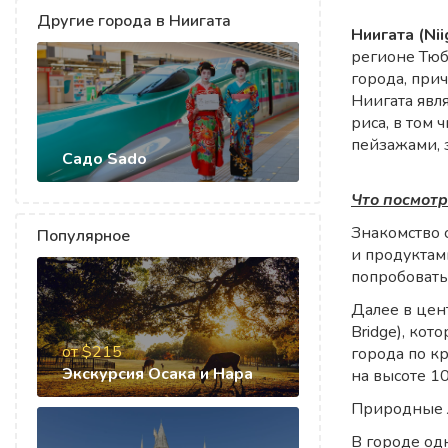
Другие города в Ниигата
уник
Ниигата (Ni
регионе Тюб
города, при
Ниигата явля
риса, в том
пейзажами, 
Садо Sado
Что посмотр
Знакомство с
Популярное
и продуктам
попробовать
Далее в цент
Bridge), ко
от $215
города по к
Экскурсия Осака и Нара
на высоте 1
Природные л
В городе од