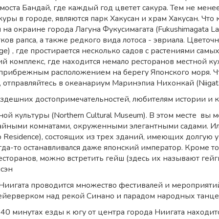
 моста Бандай, где каждый год цветет сакура. Тем не мен
уры в городе, являются парк Хакусан и храм Хакусан. Что 
 на окраине города Лагуна Фукусимагата (Fukushimagata L
ов рапса, а также редкого вида лотоса - эвриала. Цветоч
lage) , где простирается несколько садов с растениями сам
ий комплекс, где находится немало ресторанов местной ку
о прибрежным расположением на берегу Японского моря. 
 отправляйтесь в океанариум Маринэпиа Нихонкай (Niigata C
я здешних достопримечательностей, любителям истории и 
ной культуры (Northern Cultural Museum). В этом месте вы
чайными комнатами, окруженными элегантными садами. И
to Residence), состоящих из трех зданий, имеющих долгую
гда-то останавливался даже японский император. Кроме тог
есторанов, можно встретить гейш (здесь их называют ге
сэн
Ниигата проводится множество фестивалей и мероприятий. 
 фейерверком над рекой Синано и парадом народных танцев
40 минутах езды к югу от центра города Ниигата находи