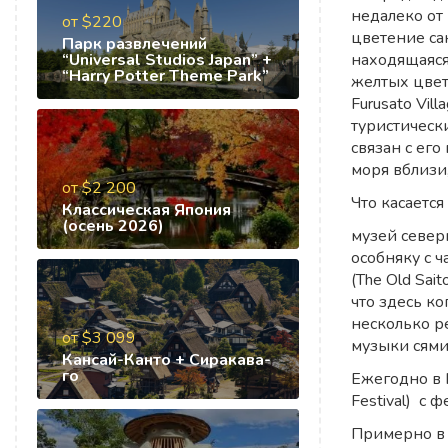
недалеко от
от $220
цветение сак
Парк развлечений
“Universal Studios Japan” +
находящаяся
“Harry Potter Theme Park”
желтых цветк
Furusato Vil
туристическ
связан с ег
моря вблизи,
от $2 200
Что касаетс
Классическая Япония
(осень 2026)
музей север
особняку с 
(The Old Sai
что здесь ко
несколько р
от $3 099
музыки сями
Кансай-Канто + Сиракава-
го
Ежегодно в 
Festival) с
Примерно в 