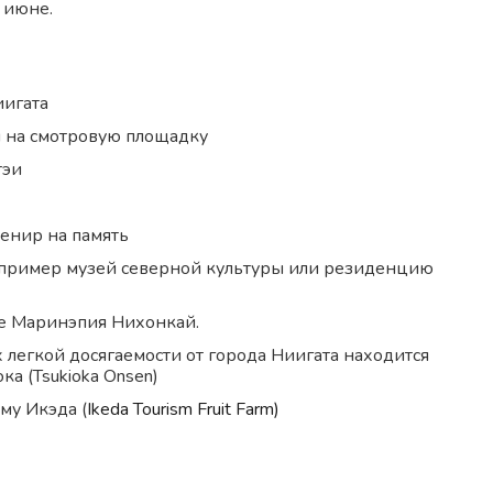
 июне.
иигата
я на смотровую площадку
тэи
венир на память
например музей северной культуры или резиденцию
е Маринэпия Нихонкай.
 легкой досягаемости от города Ниигата находится
а (Tsukioka Onsen)
му Икэда (
Ikeda Tourism Fruit Farm)