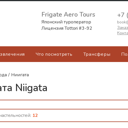
Frigate Aero Tours
+7 
Японский туроператор
book@
Заказ
Лицензия Tottori #3-92
Конт
азвлечения
Что посмотреть
Трансферы
По
ода
/
Ниигата
та Niigata
астельностей:
12
о с красивыми прибрежными и горным
ажами, зрелищными фейерверками лет