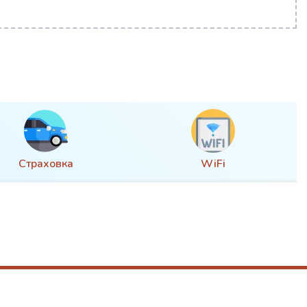
WiFi
JR Pass