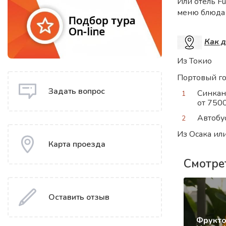
Или отель Fu
меню блюда 
Как д
Из Токио
Портовый го
Задать вопрос
Синкан
от 7500
Автобус
Из Осака ил
Карта проезда
Смотре
Оставить отзыв
Фрукто