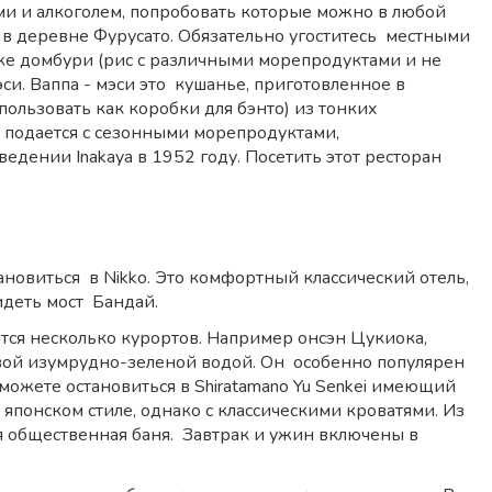
ми и алкоголем, попробовать которые можно в любой
и в деревне Фурусато. Обязательно угоститесь местными
же домбури (рис с различными морепродуктами и не
эси. Ваппа - мэси это кушанье, приготовленное в
ользовать как коробки для бэнто) из тонких
и подается с сезонными морепродуктами,
ведении Inakaya в 1952 году. Посетить этот ресторан
новиться в Nikko. Это комфортный классический отель,
идеть мост Бандай.
ятся несколько курортов. Например онсэн Цукиока,
ивой изумрудно-зеленой водой. Он особенно популярен
можете остановиться в Shiratamano Yu Senkei имеющий
японском стиле, однако с классическими кроватями. Из
ая общественная баня. Завтрак и ужин включены в