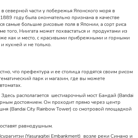
в северной части у побережья Японского моря в
 1889 году была окончательно признана в качестве
ся самые большие рисовые поля в Японии, а сорт риса
оме того, Ниигата может похвастаться и продуктами из
также как и место, с красивыми прибрежными и горными
 кухней и не только.
стно, что префектура и ее столица гордятся своим рисом
тематический парк и магазин, где вы можете
втоматах.
. Здесь располагается шестиарочный мост Бандай (Bandai
турным достоянием. Он проходит прямо через центр
ня (Bandai City Rainbow Tower) со смотровой площадкой
 оставят равнодушным.
урагитэи (Yasuragitei Embankment) возле реки Синано и