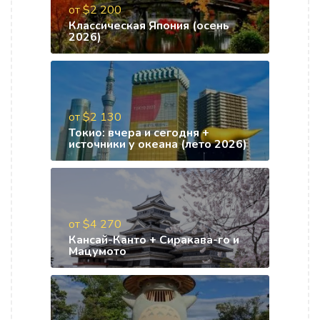
от $2 200
Классическая Япония (осень
2026)
от $2 130
Токио: вчера и сегодня +
источники у океана (лето 2026)
от $4 270
Кансай-Канто + Сиракава-го и
Мацумото