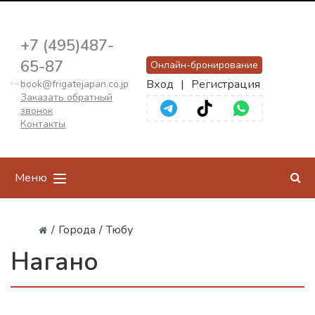
+7 (495)487-
65-87
Онлайн-бронирование
Вход
|
Регистрация
book@frigatejapan.co.jp
Заказать обратный
звонок
Контакты
Меню
/
Города
/
Тюбу
Нагано