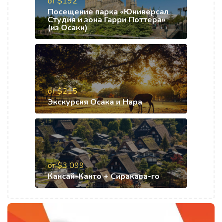
от $192
Посещение парка «Юниверсал
Студия и зона Гарри Поттера»
(из Осаки)
от $215
Экскурсия Осака и Нара
от $3 099
Кансай-Канто + Сиракава-го