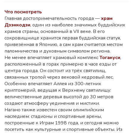
Что посмотреть
Главная достопримечательность города —
храм
Дзэнкодзи
, один из наиболее значимых буддийских
храмов страны, основанный в VII веке. В его
сокровищнице хранится первая буддийская статуя,
привезённая в Японию, а сам храм считается местом
паломничества и духовным символом региона.
Не менее впечатляет храмовый комплекс
Тогакуси
,
расположенный в горах примерно в часе езды от
центра города. Он состоит из трёх святилищ,
связанных тропой через вековой кедровый лес.
Особенно впечатляет Аллея из 300-летних
криптомерий, ведущая к Верхнему святилищу:
величественные деревья высотой до 30 метров
создают атмосферу уединения и мистики.
Нагано также известен своим олимпийским
наследием: стадионы и спортивные арены,
построенные к Играм 1998 года, и сегодня можно
посетить как культурные и спортивные объекты. Из