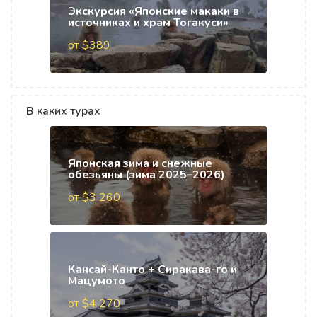
Экскурсия «Японские макаки в
источниках и храм Тогакуси»
от $389
В каких турах
Японская зима и снежные
обезьяны (зима 2025–2026)
от $3 260
Кансай-Канто + Сиракава-го и
Мацумото
от $4 270