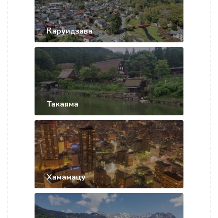
Каруидзава
Такаяма
Хамамацу