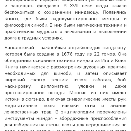
и защищать феодалов. В XVII веке люди начали
беспокоиться о сохранении ниндзюцу. Появились
книги, где были задокументированы методы и
философия синоби. В них были магические техники и
практическая мудрость о выживании и выполнении
долга в трудных условиях.
Бансэнсюкай - важнейшая энциклопедия ниндзюцу,
которая была создана в 1676 году из 22 томов. Она
объединила основные техники ниндзя из Ига и Кока.
Книга начинается с рассмотрения духовных практик,
необходимых для шиноби, и затем описывает
широкий спектр техник: взлом, саботаж, бой,
маскировку, дипломатию, уловки и даже
прогнозирование погоды. Многие из них имеют
истоки в сюгэндо, включая символические жесты рук,
медитативные позы, навыки огня и знание
лекарственных трав. В энциклопедии перечислены
инструменты ниндзя - абордажные приспособления
для взбирания на стены, плоты для передвижения по