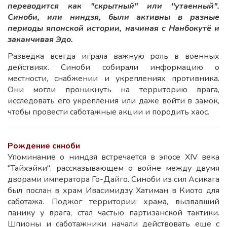
переводится как "скрытный" или "утаенный".
Синоби, или ниндзя, были активны в разные
периоды японской истории, начиная с Нанбокутё и
заканчивая Эдо.
Разведка всегда играла важную роль в военных
действиях. Синоби собирали информацию о
местности, снабжении и укреплениях противника.
Они могли проникнуть на территорию врага,
исследовать его укрепления или даже войти в замок,
чтобы провести саботажные акции и породить хаос.
Рождение синоби
Упоминание о ниндзя встречается в эпосе XIV века
"Тайхэйки", рассказывающем о войне между двумя
дворами императора Го-Дайго. Синоби из сил Асикага
был послан в храм Ивасимидзу Хатиман в Киото для
саботажа. Поджог территории храма, вызвавший
панику у врага, стал частью партизанской тактики.
Шпионы и саботажники начали действовать еще с