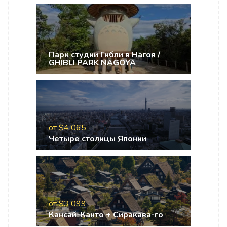
Парк студии Гибли в Нагоя /
GHIBLI PARK NAGOYA
от $4 065
Четыре столицы Японии
от $3 099
Кансай-Канто + Сиракава-го