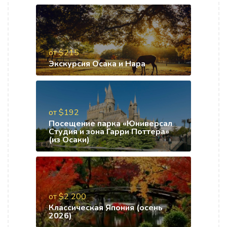
от $215
Экскурсия Осака и Нара
от $192
Посещение парка «Юниверсал
Студия и зона Гарри Поттера»
(из Осаки)
от $2 200
Классическая Япония (осень
2026)