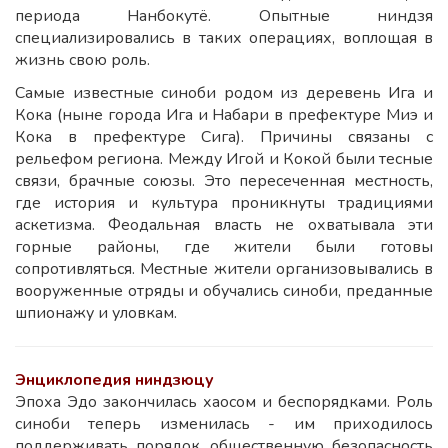
периода Нанбокутё. Опытные ниндзя
специализировались в таких операциях, воплощая в
жизнь свою роль.
Самые известные синоби родом из деревень Ига и
Кока (ныне города Ига и Набари в префектуре Миэ и
Кока в префектуре Сига). Причины связаны с
рельефом региона. Между Игой и Кокой были тесные
связи, брачные союзы. Это пересеченная местность,
где история и культура проникнуты традициями
аскетизма. Феодальная власть не охватывала эти
горные районы, где жители были готовы
сопротивляться. Местные жители организовывались в
вооруженные отряды и обучались синоби, преданные
шпионажу и уловкам.
Энциклопедия ниндзюцу
Эпоха Эдо закончилась хаосом и беспорядками. Роль
синоби теперь изменилась - им приходилось
поддерживать порядок, общественную безопасность