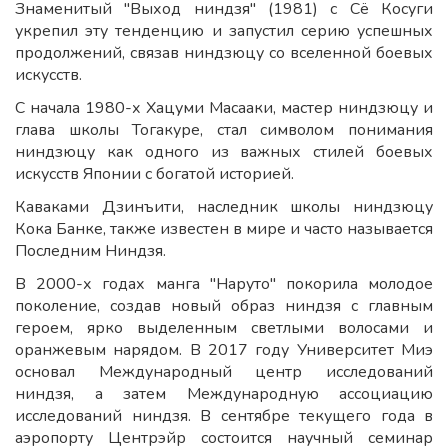
Знаменитый "Выход ниндзя" (1981) с Сё Косуги
укрепил эту тенденцию и запустил серию успешных
продолжений, связав ниндзюцу со вселенной боевых
искусств.
С начала 1980-х Хацуми Масааки, мастер ниндзюцу и
глава школы Тогакуре, стал символом понимания
ниндзюцу как одного из важных стилей боевых
искусств Японии с богатой историей.
Каваками Дзинъити, наследник школы ниндзюцу
Кока Банке, также известен в мире и часто называется
Последним Ниндзя.
В 2000-х годах манга "Наруто" покорила молодое
поколение, создав новый образ ниндзя с главным
героем, ярко выделенным светлыми волосами и
оранжевым нарядом. В 2017 году Университет Миэ
основал Международный центр исследований
ниндзя, а затем Международную ассоциацию
исследований ниндзя. В сентябре текущего года в
аэропорту Центрэйр состоится научный семинар