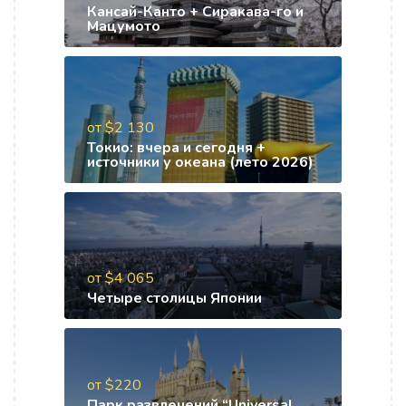
Кансай-Канто + Сиракава-го и
Мацумото
от $2 130
Токио: вчера и сегодня +
источники у океана (лето 2026)
от $4 065
Четыре столицы Японии
от $220
Парк развлечений “Universal