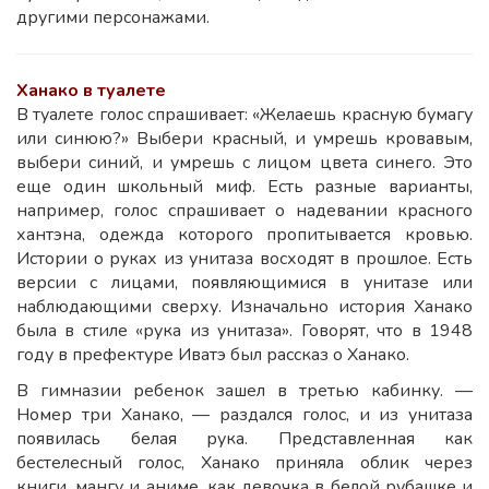
другими персонажами.
Ханако в туалете
В туалете голос спрашивает: «Желаешь красную бумагу
или синюю?» Выбери красный, и умрешь кровавым,
выбери синий, и умрешь с лицом цвета синего. Это
еще один школьный миф. Есть разные варианты,
например, голос спрашивает о надевании красного
хантэна, одежда которого пропитывается кровью.
Истории о руках из унитаза восходят в прошлое. Есть
версии с лицами, появляющимися в унитазе или
наблюдающими сверху. Изначально история Ханако
была в стиле «рука из унитаза». Говорят, что в 1948
году в префектуре Иватэ был рассказ о Ханако.
В гимназии ребенок зашел в третью кабинку. —
Номер три Ханако, — раздался голос, и из унитаза
появилась белая рука. Представленная как
бестелесный голос, Ханако приняла облик через
книги, мангу и аниме, как девочка в белой рубашке и