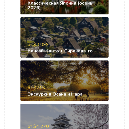
Классическая Япония (осень
2026)
от $3 099
Кансай-Канто + Сиракава-го
от $215
Экскурсия Осака и Нара
от $4 270