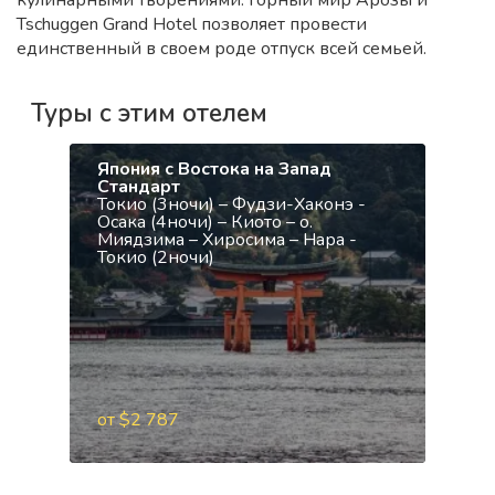
кулинарными творениями. Горный мир Арозы и
Tschuggen Grand Hotel позволяет провести
единственный в своем роде отпуск всей семьей.
Туры с этим отелем
Япония с Востока на Запад
Стандарт
Токио (3ночи) – Фудзи-Хаконэ -
Осака (4ночи) – Киото – о.
Миядзима – Хиросима – Нара -
Токио (2ночи)
от $2 787