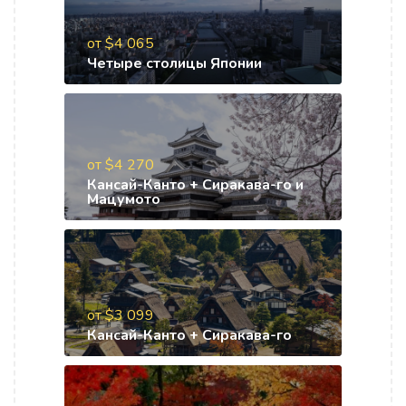
от $4 065
Четыре столицы Японии
от $4 270
Кансай-Канто + Сиракава-го и
Мацумото
от $3 099
Кансай-Канто + Сиракава-го