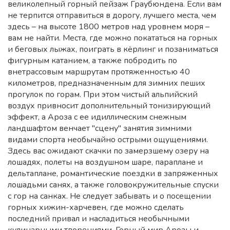
великолепный горный пейзаж Граубюндена. Если вам
не терпится отправиться в дорогу, лучшего места, чем
здесь – на высоте 1800 метров над уровнем моря –
вам не найти. Места, где можно покататься на горных
и беговых лыжах, поиграть в кёрлинг и позаниматься
фигурным катанием, а также побродить по
внетрассовым маршрутам протяженностью 40
километров, предназначенным для зимних пеших
прогулок по горам. При этом чистый альпийский
воздух привносит дополнительный тонизирующий
эффект, а Ароза с ее идиллическим снежным
ландшафтом венчает "сцену" занятия зимними
видами спорта необычайно острыми ощущениями.
Здесь вас ожидают скачки по замерзшему озеру на
лошадях, полеты на воздушном шаре, параплане и
дельтаплане, романтические поездки в запряженных
лошадьми санях, а также головокружительные спуски
с гор на санках. Не следует забывать и о посещении
горных хижин-харчевен, где можно сделать
последний привал и насладиться необычными