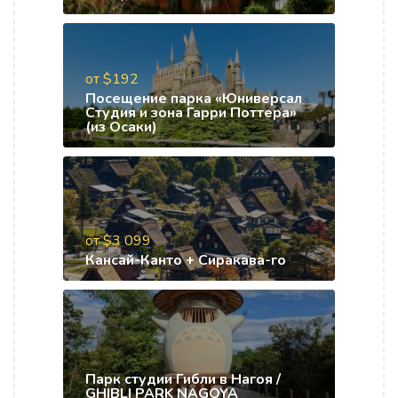
от $192
Посещение парка «Юниверсал
Студия и зона Гарри Поттера»
(из Осаки)
от $3 099
Кансай-Канто + Сиракава-го
Парк студии Гибли в Нагоя /
GHIBLI PARK NAGOYA