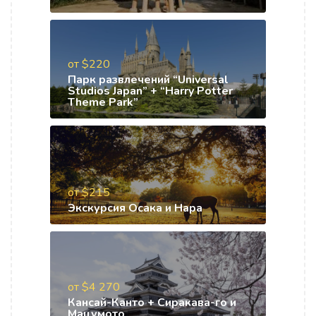
от $220
Парк развлечений “Universal
Studios Japan” + “Harry Potter
Theme Park”
от $215
Экскурсия Осака и Нара
от $4 270
Кансай-Канто + Сиракава-го и
Мацумото