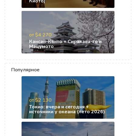
Киото)
от $4 270
Кансай-Канто + Сиракава-го и
Мацумото
Популярное
от $2 130
Токио: вчера и сегодня +
источники у океана (лето 2026)