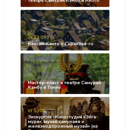
театре Самурай Кэмбу в Киото
от $3 099
Кансай-Канто + Сиракава-го
Мастер-класс в театре Самурай
Кэмбу в Токио
от $306
Экскурсия «Киностудия «Эйга-
мура», музей самураев и
железнодорожный музей» (из