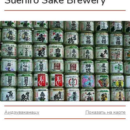
Suehiro Sake Brewery
Аидзувакамацу
Показать на карте