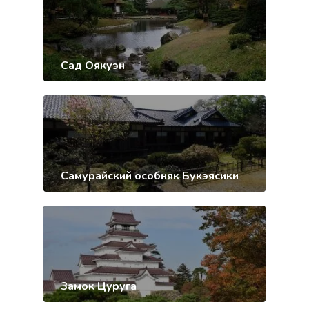
Сад Оякуэн
Самурайский особняк Букэясики
Замок Цуруга