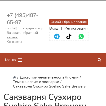
+7 (495)487-
65-87
Онлайн-бронирование
Вход
|
Регистрация
book@frigatejapan.co.jp
Заказать обратный
звонок
Контакты
Меню
/
Достопримечательности Японии
/
Тематические и зоопарки
/
Сакэварня Суэхиро Suehiro Sake Brewery
Сакэварня Суэхиро