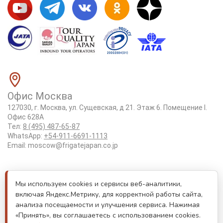
Офис Москва
127030, г. Москва, ул. Сущевская, д 21. Этаж 6. Помещение I.
Офис 628А
Тел:
8 (495) 487-65-87
WhatsApp:
+54-911-6691-1113
Email:
moscow@frigatejapan.co.jp
Положение об обработке персональных данных
Мы используем cookies и сервисы веб-аналитики,
Лицензия Tottori #3-92
включая Яндекс.Метрику, для корректной работы сайта,
Реестровый номер туроператора РТО 000170
анализа посещаемости и улучшения сервиса. Нажимая
«Принять», вы соглашаетесь с использованием cookies.
Лицензия JATA номер 6175