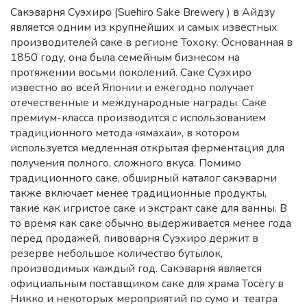
Сакэварня Суэхиро (Suehiro Sake Brewery ) в Айдзу
является одним из крупнейших и самых известных
производителей саке в регионе Тохоку. Основанная в
1850 году, она была семейным бизнесом на
протяжении восьми поколений. Саке Суэхиро
известно во всей Японии и ежегодно получает
отечественные и международные награды. Саке
премиум-класса производится с использованием
традиционного метода «ямахаи», в котором
используется медленная открытая ферментация для
получения полного, сложного вкуса. Помимо
традиционного саке, обширный каталог сакэварни
также включает менее традиционные продукты,
такие как игристое саке и экстракт саке для ванны. В
то время как саке обычно выдерживается менее года
перед продажей, пивоварня Суэхиро держит в
резерве небольшое количество бутылок,
производимых каждый год. Сакэварня является
официальным поставщиком саке для храма Тосёгу в
Никко и некоторых мероприятий по сумо и театра