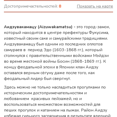
Достопримечастельностей:
8
Показать на карте
Аидзувакамацу (Aizuwakamatsu) -
это
город-замок,
который находится в центре префектуры Фукусима,
известный своим саке и самурайскими традициями.
Аидзувакамацу был одним из последних оплотов
самураев в период Эдо (1603-1868 гг.), который
столкнулся с правительственными войсками Мэйдзи
во время жестокой войны Босин (1868-1869 гг.). К
концу феодальной эпохи в Японии клан Аидзу
оставался верным сёгуну даже после того, как
феодальный лидер был свергнут.
Здесь можно не только насладиться прогулками по
историческим достопримечательностям и
любованием красивых пейзажей, но и
воспользоваться множеством возможностей для
пеших прогулок и катанием на лыжах. Район Аидзу
избежал сильного загрязнения в результате ядерной