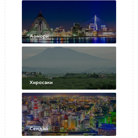
Аомори
Хиросаки
Сендай