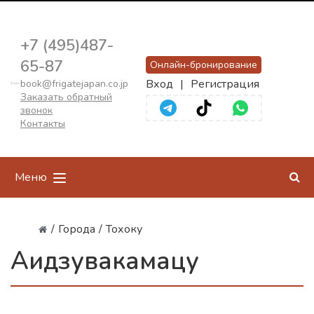
+7 (495)487-
65-87
Онлайн-бронирование
Вход
|
Регистрация
book@frigatejapan.co.jp
Заказать обратный
звонок
Контакты
Меню
/
Города
/
Тохоку
Аидзувакамацу