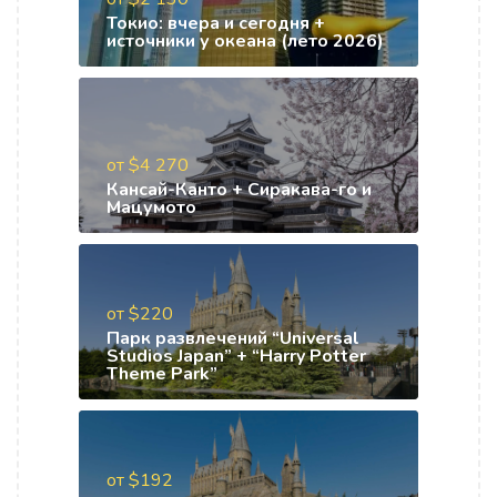
Токио: вчера и сегодня +
источники у океана (лето 2026)
от $4 270
Кансай-Канто + Сиракава-го и
Мацумото
от $220
Парк развлечений “Universal
Studios Japan” + “Harry Potter
Theme Park”
от $192