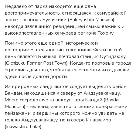
Недалеко от парка находится еще одна
достопримечательность, относящаяся к самурайской
эпохе - особняк Букэясики (Bukeyashiki Mansion),
некогда являвшийся резиденцией самых важных и
высокопоставленных самураев региона Тохоку.
Помимо этого еще одной исторической
достопримечательностью, сохранившейся и по сей
день является Бывшая почтовая станция Оутидзюку
(Oichizuku Former Post Town). Когда-то портовые города
строились для того, чтобы путешественники отдыхали
здесь после долгой дороги.
Из природных ландшафтов следует выделить район
Бандай, находящийся к северу от Аидзувакамацу.
Место сосредоточено вокруг горы Бандай (Bandai
Mountain) - вулкана, известного своими прекрасными
пейзажами, с вершины которого можно увидеть не
только Аидзувакамацу, но и озеро Инавасиро
(Inawashiro Lake)