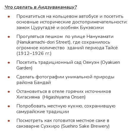
Что сделать в Аидзувакамацу?
Прокатиться на кольцевом автобусе и посетить
основные исторические достопримечательности:
замок Цуругадзё и особняк Букэясики
Прогуляться пешком по улице Нанукамати
(Nanukamachi-dori Street), где сохранилось
огромное количество зданий периода Тайсё
(1912–1926 гг.)
Посетить традиционный сад Оякуэн (Oyakuen
Garden)
Сделать фотографии уникальной природы
района Бандай
Остановиться в отеле горячих источников
Хигасияма (Higashiyama Onsen)
Попробовать местную кухню, сохранившую
самурайские традиции
Посмотреть как готовится местное саке в
сакэварне Суэхиро (Suehiro Sake Brewery)