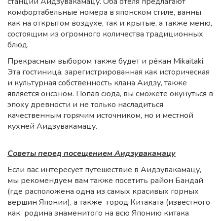
станции Аидзувакамацу. Оба отеля предлагают
комфортабельные номера в японском стиле, ванны
как на открытом воздухе, так и крытые, а также меню,
состоящим из огромного количества традиционных
блюд.
Прекрасным выбором также будет и рёкан Mikaitaki.
Эта гостиница, зарегистрированная как историческая
и культурная собственность клана Аидзу, также
является онсэном. Попав сюда, вы сможете окунуться в
эпоху древности и не только насладиться
качественным горячим источником, но и местной
кухней Аидзувакамацу.
Советы перед посещением Аидзувакамацу
Если вас интересует путешествие в Аидзувакамацу,
мы рекомендуем вам также посетить район Бандай
(где расположена одна из самых красивых горных
вершин Японии), а также город Китаката (известного
как родина знаменитого на всю Японию китака