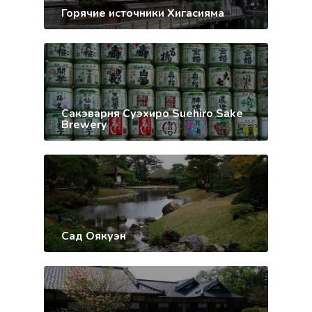
Горячие источники Хигасияма
Сакэварня Суэхиро Suehiro Sake
Brewery
Сад Оякуэн