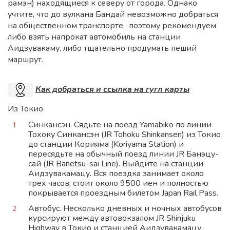
рамэн) находящиеся к северу от города. Однако
учтите, что до вулкана Бандай невозможно добраться
на общественном транспорте, поэтому рекомендуем
либо взять напрокат автомобиль на станции
Аидзувакаму, либо тщательно продумать пеший
маршрут.
Как добраться и ссылка на гугл карты
Из Токио
Синкансэн. Сядьте на поезд Yamabiko по линии
Тохоку Синкансэн (JR Tohoku Shinkansen) из Токио
до станции Корияма (Koriyama Station) и
пересядьте на обычный поезд линии JR Банэцу-
сай (JR Banetsu-sai Line). Выйдите на станции
Аидзувакамацу. Вся поездка занимает около
трех часов, стоит около 9500 иен и полностью
покрывается проездным билетом Japan Rail Pass.
Автобус. Несколько дневных и ночных автобусов
курсируют между автовокзалом JR Shinjuku
Highway в Токио и станцией Аидзувакамацу.