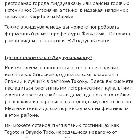
ресторанах города Аидзувакаму или района горячих
источников Хигасияма, а также в идзакая, например
таких как Kagota или Maizaka.
Также в Аидзувакамацу вы можете попробовать
фирменный рамэн префектуры Фукусима - Китаката
рамэн рядом со станцией JR Аидзувакамацу.
Где остановиться в Аидзувакамацу?
Рекомендуем остановиться в отеле при горячих
источниках Хигасияма, одних из самых старых в
Японии и лучших в регионе Тохоку. Здесь вы сможете
насладиться элегантными историческими купальнями
у реки и посетить чайными дома, где когда-то гейши
развлекали и очаровывали лордов, самураев и поэтов.
Местные гейши до сих пор выступают на фестивалях
в этом районе.
Вы можете остановиться в таких гостиницах как
Tagoto и Onyado Todo, находящиеся недалеко от