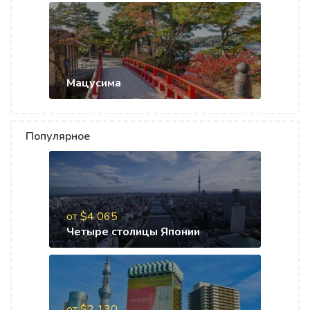
Мацусима
Популярное
от $4 065
Четыре столицы Японии
от $2 130