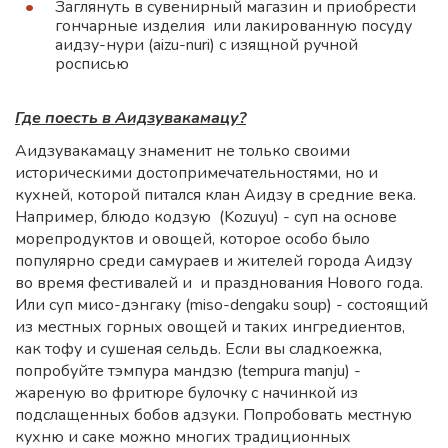
Заглянуть в сувенирный магазин и приобрести
гончарные изделия или лакированную посуду
аидзу-нури (aizu-nuri) с изящной ручной
росписью
Где поесть в Аидзувакамацу?
Аидзувакамацу знаменит не только своими
историческими достопримечательностями, но и
кухней, которой питался клан Аидзу в средние века.
Например, блюдо кодзую (Kozuyu) - суп на основе
морепродуктов и овощей, которое особо было
популярно среди самураев и жителей города Аидзу
во время фестивалей и и празднования Нового года.
Или суп мисо-дэнгаку (miso-dengaku soup) - состоящий
из местных горных овощей и таких ингредиентов,
как тофу и сушеная сельдь. Если вы сладкоежка,
попробуйте тэмпура мандзю (tempura manju) -
жареную во фритюре булочку с начинкой из
подслащенных бобов адзуки. Попробовать местную
кухню и саке можно многих традиционных