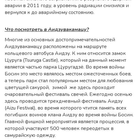
аварии в 2011 году, а уровень радиации снизился и
вернулся к до аварийному состоянию.
Что посмотреть в Аидзувакамацу?
Многие из основных достопримечательностей
Аидзувакамацу расположены на маршруте
кольцевого автобуса Аидзу. К ним относится замок
Цуруга (Tsuruga Castle), который на данный момент
является частью парка Цуругадзё. Во время войны
Босин это место являлось местом ожесточенных боев,
а теперь парк стал популярным местом для любования
цветущей сакурой, зимой же здесь проходит
очаровательный фестиваль свечей. Ежегодно осенью
здесь проводится трехдневный фестиваль Аидзу
(Aizu Festival), во время которого чтится память всех
погибших воинов клана Аидзу во время войны Босин.
Главной фишкой мероприятия является процессия, в
которой участвуют 500 человек переодетых в
самурайскую одежду.