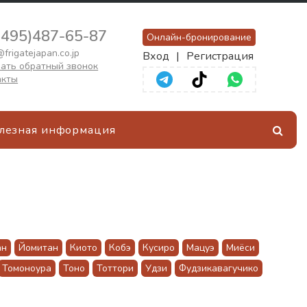
(495)487-65-87
Онлайн-бронирование
frigatejapan.co.jp
Вход
|
Регистрация
ать обратный звонок
акты
лезная информация
ан
Йомитан
Киото
Кобэ
Кусиро
Мацуэ
Миёси
Томоноура
Тоно
Тоттори
Удзи
Фудзикавагучико