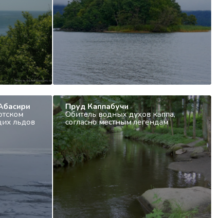
Абасири
Пруд Каппабучи
отском
Обитель водных духов каппа,
их льдов
согласно местным легендам