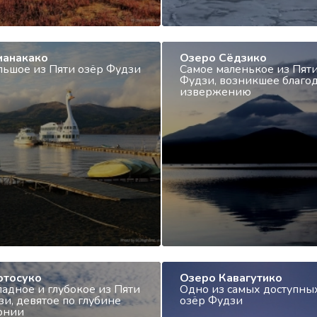
манакако
Озеро Сёдзико
льшое из Пяти озёр Фудзи
Самое маленькое из Пят
Фудзи, возникшее благо
извержению
отосуко
Озеро Кавагутико
падное и глубокое из Пяти
Одно из самых доступны
зи, девятое по глубине
озёр Фудзи
онии