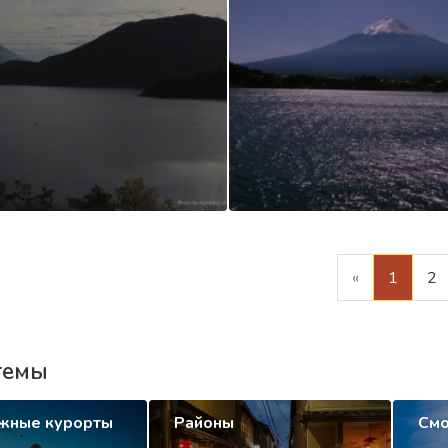
«
1
2
темы
жные курорты
Районы
Смо