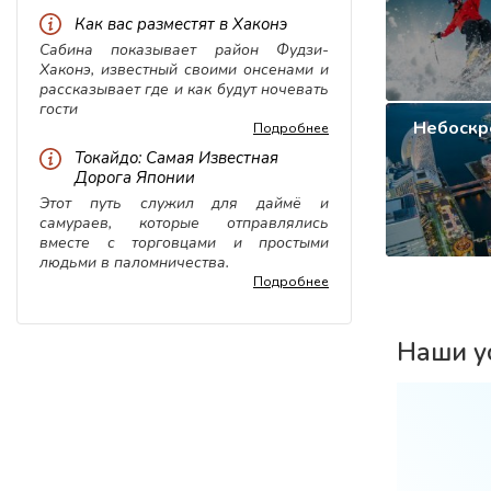
Как вас разместят в Хаконэ
Сабина показывает район Фудзи-
Хаконэ, известный своими онсенами и
рассказывает где и как будут ночевать
гости
Небоскр
Подробнее
Токайдо: Самая Известная
Дорога Японии
Этот путь служил для даймё и
самураев, которые отправлялись
вместе с торговцами и простыми
людьми в паломничества.
Подробнее
Наши у
ховка
WiFi