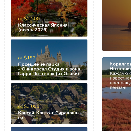
от $2 200
Классическая Япония
(осень 2026)
от $192
Кораллов
Посещение парка
Ноторик
«Юниверсал Студия и зона
Каждую о
Гарри Поттера» (из Осаки)
известная
превраща
пейзаж
от $3 099
Кансай-Канто + Сиракава-
го