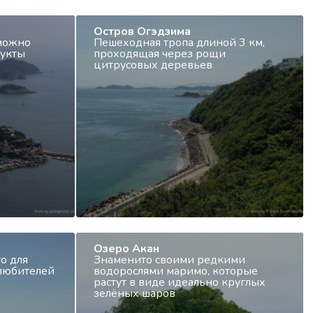
Остров Огэдзима
 можно
Пешеходная тропа длиной 3 км,
дукты
проходящая через рощи
цитрусовых деревьев
Озеро Акан
о для
Знаменито своими редкими
 любителей
водорослями маримо, которые
растут в виде идеально круглых
зелёных шаров