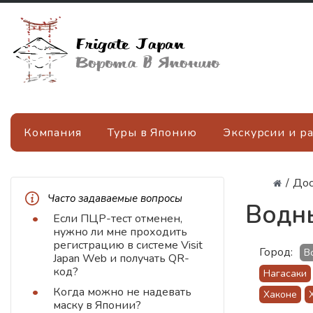
Компания
Туры в Японию
Экскурсии и р
/
Дос
Часто задаваемые вопросы
Водн
Если ПЦР-тест отменен,
нужно ли мне проходить
регистрацию в системе Visit
Город:
В
Japan Web и получать QR-
код?
Нагасаки
Когда можно не надевать
Хаконе
маску в Японии?