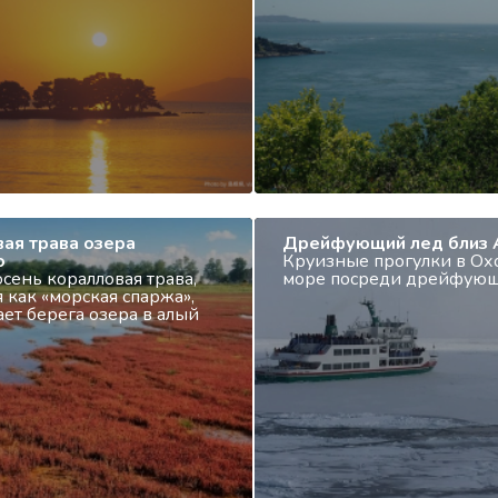
ая трава озера
Дрейфующий лед близ 
о
Круизные прогулки в Ох
сень коралловая трава,
море посреди дрейфующ
 как «морская спаржа»,
ет берега озера в алый