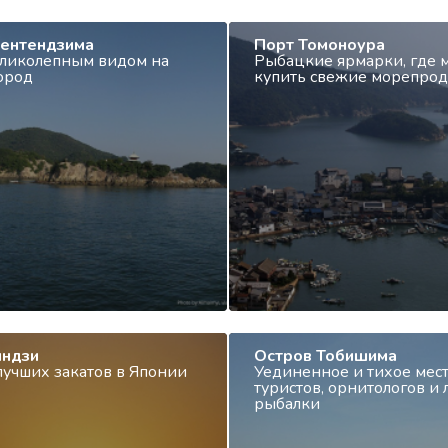
Бентендзима
Порт Томоноура
еликолепным видом на
Рыбацкие ярмарки, где
город
купить свежие морепро
индзи
Остров Тобишима
лучших закатов в Японии
Уединенное и тихое мест
туристов, орнитологов и
рыбалки