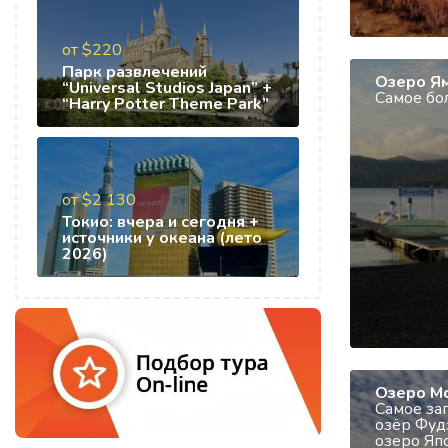
от $220
Парк развлечений
Озеро Я
“Universal Studios Japan” +
Cамое бо
“Harry Potter Theme Park”
от $2 130
Токио: вчера и сегодня +
источники у океана (лето
2026)
Озеро М
Cамое за
озёр Фуд
озеро Яп