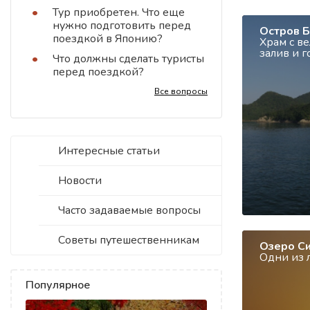
Тур приобретен. Что еще
нужно подготовить перед
Остров 
поездкой в Японию?
Храм c в
залив и 
Что должны сделать туристы
перед поездкой?
Все вопросы
Интересные статьи
Новости
Часто задаваемые вопросы
Советы путешественникам
Озеро С
Одни из 
Популярное