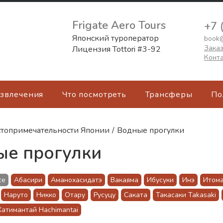
Frigate Aero Tours
+7 
Японский туроператор
book@
Заказ
Лицензия Tottori #3-92
Конт
азвлечения
Что посмотреть
Трансферы
По
топримечательности Японии
/
Водные прогулки
ые прогулки
се
Абасири
Аманохасидатэ
Вакаяма
Ибусуки
Инэ
Итом
Наруто
Никко
Отару
Русуцу
Саката
Такасаки Takasaki
Хатимантай Hachimantai