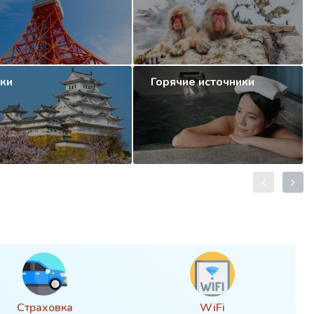
ки
Горячие источники
Страховка
WiFi