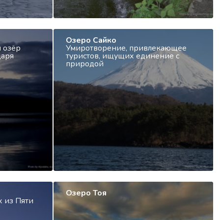
Озеро Сайко
и озёр
Умиротворение, привлекающее
даря
туристов, ищущих единение с
природой
Озеро Тоя
х из Пяти