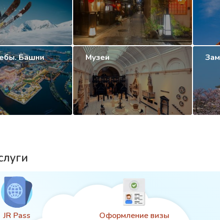
ебы. Башни
Музеи
Зам
слуги
JR Pass
Оформление визы