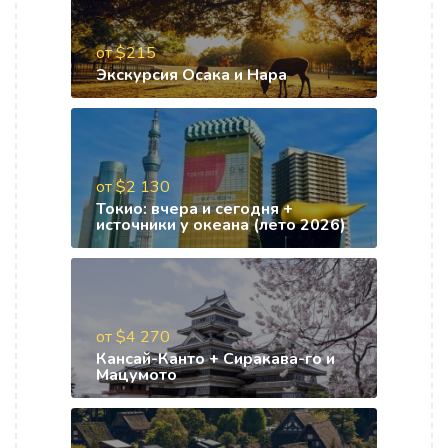
от $215
Экскурсия Осака и Нара
от $2 130
Токио: вчера и сегодня +
источники у океана (лето 2026)
от $4 270
Кансай-Канто + Сиракава-го и
Мацумото