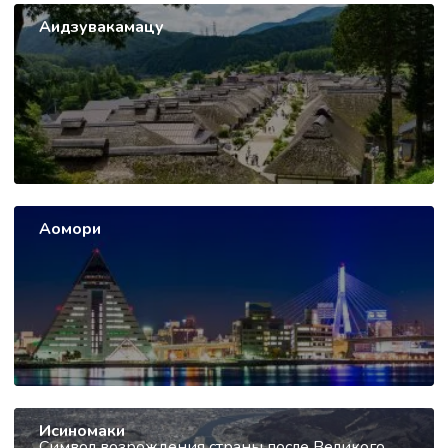
Аидзувакамацу
Аомори
Исиномаки
Символ возрождения страны после Великого