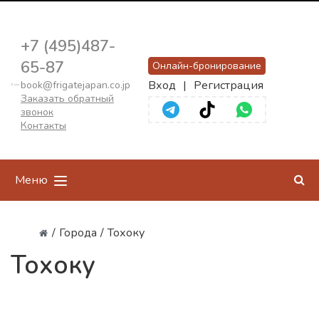
+7 (495)487-
65-87
Онлайн-бронирование
Вход
|
Регистрация
book@frigatejapan.co.jp
Заказать обратный
звонок
Контакты
Меню
/
Города
/
Тохоку
Тохоку