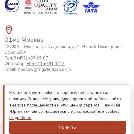
Офис Москва
127030, г. Москва, ул. Сущевская, д 21. Этаж 6. Помещение I.
Офис 628А
Тел:
8 (495) 487-65-87
WhatsApp:
+54-911-6691-1113
Email:
moscow@frigatejapan.co.jp
Положение об обработке персональных данных
Мы используем cookies и сервисы веб-аналитики,
Лицензия Tottori #3-92
включая Яндекс.Метрику, для корректной работы сайта,
Реестровый номер туроператора РТО 000170
анализа посещаемости и улучшения сервиса. Нажимая
«Принять», вы соглашаетесь с использованием cookies.
Лицензия JATA номер 6175
Подробнее
Принять
© Все права защищены. Информация сайта защищена